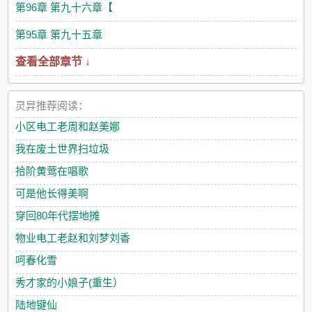
第96章 第九十六章【
第95章 第九十五章
查看全部章节 ↓
灵异推荐阅读：
小区电工老周和赵美娜
我在废土世界扫垃圾
拾阶黄莺在唱歌
可是他长得美啊
穿回80年代摆地摊
物业电工老赵和刘梦刘香
呵春化雪
秀才家的小娘子(重生）
陆地键仙