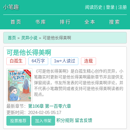
小笔趣
阅读历史
|
登录
|
注册
首 页
书 库
排 行
全 本
搜 索
首页
灵异小说
可是他长得美啊
可是他长得美啊
白孤生
64万字
1w+人读过
连载
《可是他长得美啊》是白孤生精心创作的灵异，小
笔趣实时更新可是他长得美啊最新章节并且提供无
弹窗阅读，书友所发表的可是他长得美啊评论，并
不代表小笔趣赞同或者支持可是他长得美啊读者的
观点。
最新章节：
第106章 第一百零六章
更新时间：2024-02-05 05:17
积分规则
留言反馈
投票推荐
加入书架