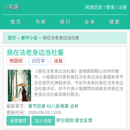
小笔趣
阅读历史
|
登录
|
注册
首 页
书 库
排 行
全 本
搜 索
首页
都市小说
我在法老身边当社畜
我在法老身边当社畜
栖霞昭
15万字
连载
《我在法老身边当社畜》是栖霞昭精心创作的都
市，小笔趣实时更新我在法老身边当社畜最新章节
并且提供无弹窗阅读，书友所发表的我在法老身边
当社畜评论，并不代表小笔趣赞同或者支持我在法
老身边当社畜读者的观点。
最新章节：
章节目录 62八卦两章 合并
更新时间：2026-08-03 13:05
积分规则
留言反馈
投票推荐
加入书架