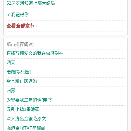
52尼罗河知道上部大结局
51我记得你
查看全部章节 ↓
都市推荐阅读：
直播写纯爱文的我在虫族封神
洄天
暗瘾[娱乐圈]
欲言难止顾迟昀
归雾
少爷要我三年抱俩[穿书]
混乱小镇1墨池砚
深入浅出金银花原文
强迫臣服TXT笔趣阁