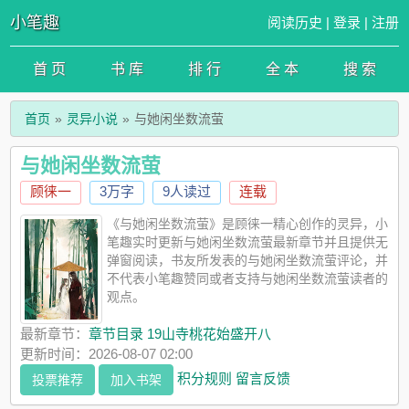
小笔趣
阅读历史
|
登录
|
注册
首 页
书 库
排 行
全 本
搜 索
首页
灵异小说
与她闲坐数流萤
与她闲坐数流萤
顾徕一
3万字
9人读过
连载
《与她闲坐数流萤》是顾徕一精心创作的灵异，小
笔趣实时更新与她闲坐数流萤最新章节并且提供无
弹窗阅读，书友所发表的与她闲坐数流萤评论，并
不代表小笔趣赞同或者支持与她闲坐数流萤读者的
观点。
最新章节：
章节目录 19山寺桃花始盛开八
更新时间：2026-08-07 02:00
积分规则
留言反馈
投票推荐
加入书架