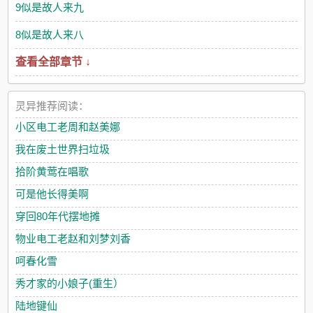
9似是故人来九
8似是故人来八
查看全部章节 ↓
灵异推荐阅读：
小区电工老周和赵美娜
我在废土世界扫垃圾
拾阶黄莺在唱歌
可是他长得美啊
穿回80年代摆地摊
物业电工老赵和刘梦刘香
呵春化雪
秀才家的小娘子(重生）
陆地键仙