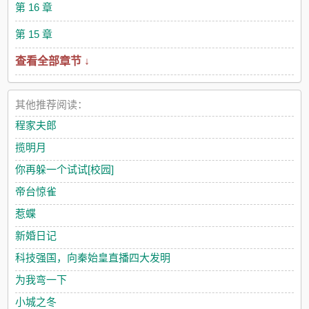
第 16 章
第 15 章
查看全部章节 ↓
其他推荐阅读：
程家夫郎
揽明月
你再躲一个试试[校园]
帝台惊雀
惹蝶
新婚日记
科技强国，向秦始皇直播四大发明
为我弯一下
小城之冬