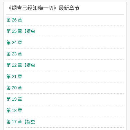
称自己成为下一代mafia候选:“蠢纲，听好了……”no，thanks。棕
《纲吉已经知晓一切》最新章节
发男孩诚心诚恳:“非常抱歉。其实我的人生目标是吃软饭的。” 27:
手握剧本。 27:别问，问就是我早已知晓一切。＃我看过无数同人
第 26 章
本＃＃区区小事，不足挂齿＃ 预警： 作者脑子除了马赛克空无一
物，逻辑die 没有cp，但是all27我是27毒唯。无副cp。以家教剧
第 25 章【捉虫
情为主，80权重。 封面可能变换的次数比较多，上一本文我换了
10次封面……（捂脸）对不起我是封面狂魔。 谢绝写作指导。 不
第 24 章
是全部都是搞笑文。不喜欢请点x。在修文，看盗版的会到时候发
现有很多细节对不上。 ---------- 宝贝们看看预收！下一本开这
第 23 章
个：《综恐 纲吉今天活下来了吗》 预警:克系多黑暗惊悚描写综
的类型超级多（名著也有）沢田纲吉，平平无奇国中生，在14岁
第 22 章【捉虫
的时候他发现。偶尔自己醒来的时候会出现在一个完全不同的，
属于恐怖片的世界中。 伦敦的贝克街总有凶杀案频发。好不容易
第 21 章
离开哥谭，发现纽约海啸冰雹和火山喷发。丧尸围城和充满大雾
的小镇。 自由美利坚，枪击每一天。 他艰难困苦。永不放弃。他
第 20 章
有着坚定的意志和强大的内心，严格遵守着恐怖片十大定律。 不
好奇。 不作死。 不落单。 不玩奇怪的游戏。 纲吉：坚强，我可
第 19 章
以。直到辛辛苦苦的渡过18岁那生日的那一天。他知道了自己是
意大利最大mafia的候选人。 纲吉：……恐怖片竟在我身边。 最
第 18 章
后一片净土也要被侵蚀了吗？ 纲吉：打咩！！ 本文含大量的恐怖
片，美剧，恐怖漫画。含超英，以及福尔摩斯。 时间线混乱。
第 17 章【捉虫