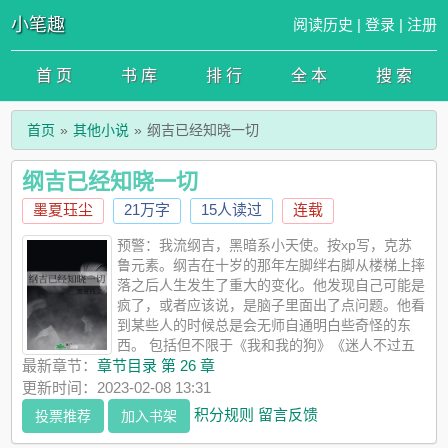
小笔趣
阅读历史
|
登录
|
注册
首 页
书 库
排 行
全 本
搜 索
首页
其他小说
纲吉已经知晓一切
纲吉已经知晓一切
墨夏珏尘
21万字
15人读过
连载
预警：我流纲吉，黑暗系小天使。按xp写，克苏
鲁元素。纲吉在十岁的那年左脚绊右脚从楼梯上摔
落之后人生发生了重大的变化。他发现自己可能是
疯了，或者应该说，是脑子里面出了点问题。他看
到某些人的时候总是会无师自通明白些奇怪的东
西。 包括但不限于《我和我的狗》《迷人不过五
条悟》《脑花与你的东京爱情》《那个说咬杀的男人》《凤梨恋
最新章节：
章节目录 第 26 章
爱故事》等等奇怪的东西。纲吉:我……大为震撼。 5t5: “哟，少
更新时间：2023-02-08 13:31
年，你听说过……”纲吉反问:“你听过小熊吗？” 脑花:“有兴趣加入
积分规则
留言反馈
投票推荐
加入书架
我们……”纲吉:“呀，尸体在说话。”纲吉顿了顿，真诚的给予建议:
“或许，你应该向玛奇玛小姐学习。”意大利家庭教师远道而来，宣