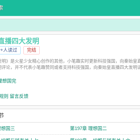
索
直播四大发明
w+人读过
完结
发明》是火星少女精心创作的其他，小笔趣实时更新科技强国，向秦始皇
明评论，并不代表小笔趣赞同或者支持科技强国，向秦始皇直播四大发明
 理想国完
规则
留言反馈
节
 理想国三
第197章 理想国二