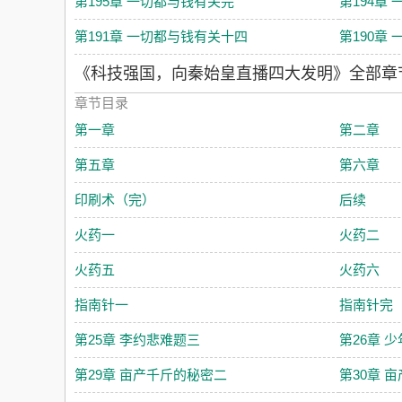
第195章 一切都与钱有关完
第194章
第191章 一切都与钱有关十四
第190章
《科技强国，向秦始皇直播四大发明》全部章
章节目录
第一章
第二章
第五章
第六章
印刷术（完）
后续
火药一
火药二
火药五
火药六
指南针一
指南针完
第25章 李约悲难题三
第26章 
第29章 亩产千斤的秘密二
第30章 