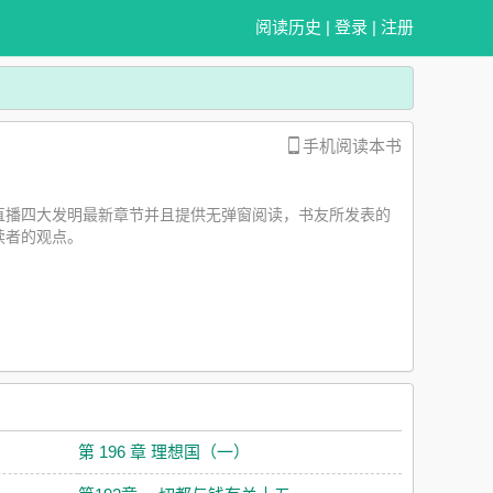
阅读历史
|
登录
|
注册
手机阅读本书
直播四大发明最新章节并且提供无弹窗阅读，书友所发表的
读者的观点。
第 196 章 理想国（一）