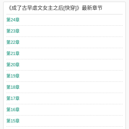
《男配只想搞事业[快穿]》求预收 唐瀚总是穿成各种言情耽美
《成了古早虐文女主之后[快穿]》最新章节
文中的男配，或是苦苦追求女主男主受而不得，或是作为反派阻
碍男女主的感情和事业，然后被狠狠炮灰。 知晓剧情的唐
第24章
瀚，不能自控的走着原本剧情的老路，不知这样过了多久，突然
有一天，唐瀚发现自己能够脱离原本的剧情，按照自己的想法来
第23章
生活。 什么情爱纠缠，在唐瀚的眼中，只有事业，阻碍他的
人，不管是男女主还是反派，或是炮灰，全数消灭。
第22章
第21章
第20章
第19章
第18章
第17章
第16章
第15章