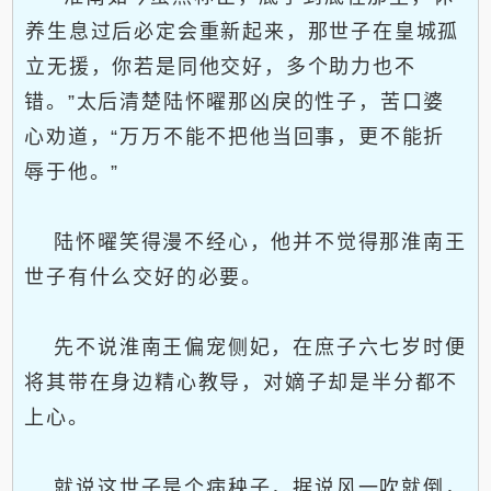
养生息过后必定会重新起来，那世子在皇城孤
立无援，你若是同他交好，多个助力也不
错。”太后清楚陆怀曜那凶戾的性子，苦口婆
心劝道，“万万不能不把他当回事，更不能折
辱于他。”
陆怀曜笑得漫不经心，他并不觉得那淮南王
世子有什么交好的必要。
先不说淮南王偏宠侧妃，在庶子六七岁时便
将其带在身边精心教导，对嫡子却是半分都不
上心。
就说这世子是个病秧子，据说风一吹就倒，