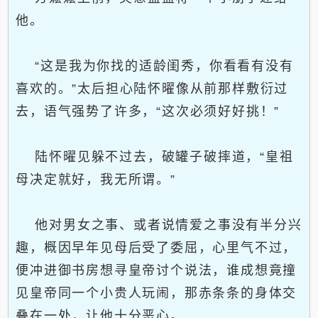
他。
“这是我为你找的适龄闺秀，你看看有没有
喜欢的。”太后担心陆怀曜像从前那样敷衍过
去，语气强势了许多，“这次必须好好挑！”
陆怀曜见躲不过去，破罐子破摔道，“皇祖
母决定就好，我无所谓。”
他对男女之事、或者说情爱之事没有半分兴
趣，概因早年见母后受了委屈，心里气不过，
便冲进御书房想寻皇帝讨个说法，谁成想竟撞
见皇帝同一个小贵人玩闹，那赤条条的身体交
叠在一处，让他十分恶心。