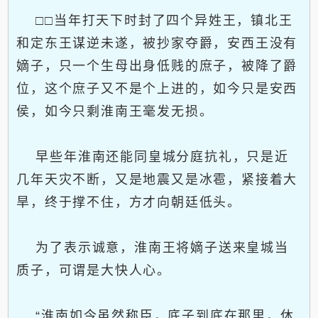
□□当年打天下时封了四个异姓王，镇北王
和定东王谋逆未遂，被抄家夺爵，安西王没有
嫡子，只一个生母出身低贱的庶子，被降了爵
位，这个庶子又不是个上进的，如今只是安西
侯，如今只剩淮南王毫发无损。
早些年淮南还能同皇城分庭抗礼，只是近
几年天灾不断，又是地震又是冰雹，紧接着大
旱，终于撑不住，方才向朝廷低头。
为了表示诚意，淮南王将嫡子送来皇城当
质子，可谓是大快人心。
“淮南如今虽然称臣，底子到底在那里，休