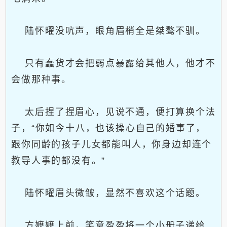
陆怀曜没吭声，眼角眉梢全是桀骜不驯。
只有蠢货才会把弱点暴露给其他人，他才不
会做那种事。
太后捏了捏眉心，见说不通，便打算换个法
子，“你如今十八，也该操心自己的婚事了，
跟你同龄的孩子儿女都能叫人，你身边却连个
教导人事的都没有。”
陆怀曜眉头微皱，显然不喜欢这个话题。
方嬷嬷上前，笑意盈盈将一个小册子递给