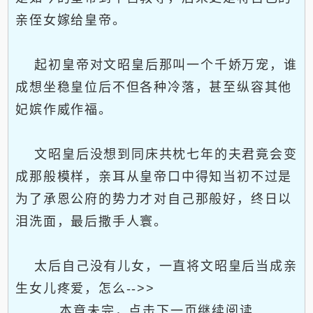
亲侄女嫁给皇帝。
起初皇帝对文昭皇后那叫一个千娇万宠，谁
成想坐稳皇位后不但各种冷落，甚至纵容其他
妃嫔作威作福。
文昭皇后没想到同床共枕七年的夫君竟会变
成那般模样，亲耳从皇帝口中得知当初不过是
为了承恩公府的势力才对自己那般好，终日以
泪洗面，最后撒手人寰。
太后自己没有儿女，一直将文昭皇后当成亲
生女儿疼爱，怎么-->>
本章未完，点击下一页继续阅读