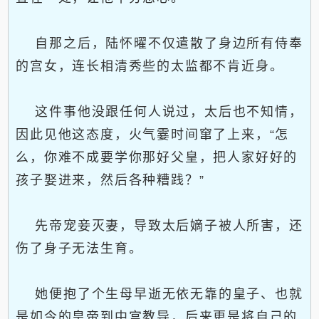
自那之后，陆怀曜不仅遣散了身边所有侍奉
的宫女，连长相清秀些的太监都不肯近身。
这件事他没跟任何人说过，太后也不知情，
因此见他这态度，火气霎时间窜了上来，“怎
么，你难不成要学你那好父皇，把人家好好的
孩子娶进来，然后各种糟践？”
先帝宠妾灭妻，导致太后嫡子被人所害，还
伤了身子无法生育。
她便抱了个生母早逝无依无靠的皇子、也就
是如今的皇帝到中宫教导，后来更是将自己的