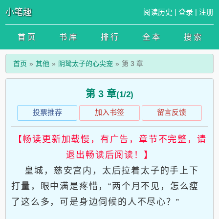
小笔趣
阅读历史
|
登录
|
注册
首 页
书 库
排 行
全 本
搜 索
首页
其他
阴鸷太子的心尖宠
第 3 章
第 3 章
(1/2)
投票推荐
加入书签
留言反馈
【畅读更新加载慢，有广告，章节不完整，请
退出畅读后阅读！】
皇城，慈安宫内，太后拉着太子的手上下
打量，眼中满是疼惜，“两个月不见，怎么瘦
了这么多，可是身边伺候的人不尽心？”