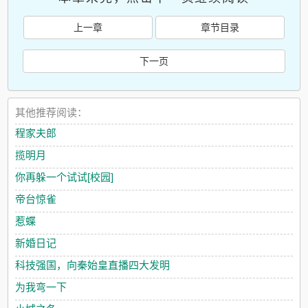
上一章
章节目录
下一页
其他推荐阅读：
程家夫郎
揽明月
你再躲一个试试[校园]
帝台惊雀
惹蝶
新婚日记
科技强国，向秦始皇直播四大发明
为我弯一下