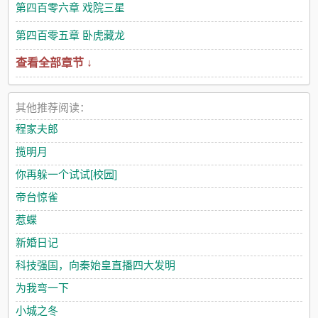
第四百零六章 戏院三星
第四百零五章 卧虎藏龙
查看全部章节 ↓
其他推荐阅读：
程家夫郎
揽明月
你再躲一个试试[校园]
帝台惊雀
惹蝶
新婚日记
科技强国，向秦始皇直播四大发明
为我弯一下
小城之冬