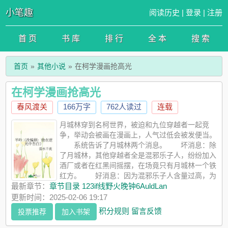
小笔趣
阅读历史
|
登录
|
注册
首 页
书 库
排 行
全 本
搜 索
首页
其他小说
在柯学漫画抢高光
在柯学漫画抢高光
春风渡关
166万字
762人读过
连载
月城林穿到名柯世界，被迫和九位穿越者一起竞
争，举动会被画在漫画上，人气过低会被发便当。
系统告诉了月城林两个消息。 坏消息：除
了月城林，其他穿越者全是混邪乐子人，纷纷加入
酒厂或者在红黑间摇摆，在场竟只有月城林一个铁
红方。 好消息：因为混邪乐子人含量过高，为
了阵营平衡，系统给月城林单开一个金手指——伪造了一个百度
最新章节：
章节目录 123if线野火晚钟6AuldLan
百科人物介绍。 月城林：？？这金手指有什么用？ 系
更新时间：2025-02-06 19:17
统：为了剧情悬念，挑选的这批穿越者都没有看完柯南全部内容
积分规则
留言反馈
投票推荐
加入书架
哦，大家都是百度百科党哦。伪装成原作人物降低他们的警惕心
吧！ 月城林懂了。 从此过上了和穿越者们斗智斗勇抢高