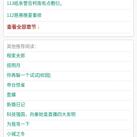
和反套路技能。 备注： 1主角月城林（林月城，蓝），
113纸条警告柯南有点敷衍。
铁红 2he，友情线描写较多 3酒厂的混邪人势力前所未有
的壮大了 4警校组救济 5月城林——抢戏小能手，撕马甲
112慈善晚宴重修
一级选手，擅长剥洋葱精，刀片回收大师 【推推作者的预
查看全部章节 ↓
收】 《在柯学漫画改剧本》 丹羽唯穿越到名柯世界，得
到了自己的任务：活下去。 他不用费心费力抢高光、写剧
本、开马甲，因为在他之前，已经有好几个穿越者来做过任务
了，写过好几个剧本，他继续用就行。 但是首先得活下来
其他推荐阅读：
——前几个穿越者已经都死回家了。 丹羽唯：我凭什么配
程家夫郎
合？ 系统：多活一天，给三千块。 丹羽唯：干了！
———— 丹羽唯看着穿越者前辈们给自己留下的剧本，开始
揽明月
窒息。 剧本一号： 他是组织实验体，患有抑郁症、精神
你再躲一个试试[校园]
分裂、幽闭恐惧症和严重的ptsd。 每天晚上都要蜷缩着入
睡，听到雷声会惊恐发作，看见血会落泪。 一号穿越者死于
帝台惊雀
一场奇怪的枪杀案。 剧本二号： 基础设定沿用一号
剧本，并加入红黑阵营设定。 他被药物控制无法反抗酒厂，
惹蝶
被迫卧底到红方，内心一直向往光明，但却永远无法真正站在阳
新婚日记
光之下。 二号穿越者死于一场奇怪的投毒案。 剧本三
号： 基础设定沿用二号剧本，并做出补充修订。 他给自
科技强国，向秦始皇直播四大发明
己开了马甲，要做酒厂最黑的酒，干最疯批的事。 三号穿越
为我弯一下
者死因最正常，第一次做杀人任务，不幸被反杀。 丹羽唯：
…… 我觉得前辈们死的是有理由的。这剧本叠的，还有活
小城之冬