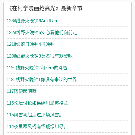
光的日子。 作为童年党，月城林是红方全员推，为了保
《在柯学漫画抢高光》最新章节
护原作人物们的身心健康操碎了心。 他积极配合穿越者们的
表演，努力把被穿越者们抢走的戏抢回来，包括但不限于：
123if线野火晚钟6AuldLan
一把抢过临终接线员松田同志的电话，对着电话悲恸大喊“不要
死，我会救你的！” 正要假死的穿越者a：临终接线员换人
122if线野火晚钟5安心看他们向前走
了？？ 和在红方卧底的真酒成为挚友，上演一场场“挚友竟是
敌对阵营，相逢对面不相识”的虐心情节。 走相爱相杀路线的
121if线落日晚钟4当晚钟
真酒穿越者b：我原本准备和波本搭戏来着？？ 月城林：保
护我方原作人物！他们真的经不起虐了啊——刀子就让我一个人
120if线野火晚钟3莫名很有默契呢。
吃吧！ 系统：你tm是个人才 和人均戏精的穿越者们
对戏久了，月城林不小心真把自己演成了白月光。 穿越者
119if线野火晚钟2和zero的斗智
a：不想再让月城为我伤心了。 穿越者b：月城林能攻略吗？
我和我的三个马甲都想攻略他。 穿越者c：虽然我是一瓶酒，
118if线野火晚钟1你没有来过的世界
但是为了月城也不是不能掺水。 原作人物们：月城太容易相
信别人了，总会被不怀好意的人欺骗 月城林：……
117随便起吧蓝
月城林没想到自己真的会成为高人气角色。 【月城就是美强
惨本惨吧，挚友总是死在他面前】 【旧友重逢变敌人，刀死
116论坛讨论如果绿川是苏格兰
我了。】 【呜呜呜崽！他们一开始就是骗你的，不值得为他
们伤心啊崽qaq】 【月城老倒霉蛋了，为了救朋友出生入死，
115风雪初起走过那场风雪。
受了多少伤，结果朋友们全是在演他】 【这个谁现在后悔
了，当初欺骗月城的时候怎么心安理得】 其实也在演的月城
114夜里寒风柯南怀疑绿川寻。
林：…… 人人都是马甲戏精套路王，而月城林点亮了撕马甲