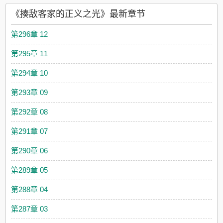
手培养的莱伊被迫走上学医救世的道路——重伤bug？没事，来一
《揍敌客家的正义之光》最新章节
发就能完全恢复了。被带有病毒的生物咬了而患上了不能接触阳
光的皮肤病？没事，由有着大量医学知识储备的我为你调配解药
第296章 12
吧！因为诅咒而即将撒手人寰？没事，看我为你物理祓除，实在
不行，反转术式了解一下。死的只剩骨灰盒？没事，看我独家制
第295章 11
作的“秽土转生”之术！……便当？没有这种东西，领什么便当！全
都给我好好活着！——食用指南：1、无脑救济向爽文，成长流，
第294章 10
人物ooc预警；2、含诸多世界线（很多动漫结合，有老番有新
番）；2、请尊重正版，作者码文不易。
第293章 09
第292章 08
第291章 07
第290章 06
第289章 05
第288章 04
第287章 03