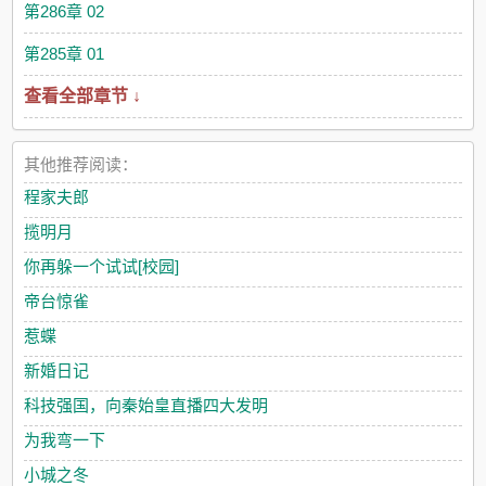
第286章 02
第285章 01
查看全部章节 ↓
其他推荐阅读：
程家夫郎
揽明月
你再躲一个试试[校园]
帝台惊雀
惹蝶
新婚日记
科技强国，向秦始皇直播四大发明
为我弯一下
小城之冬