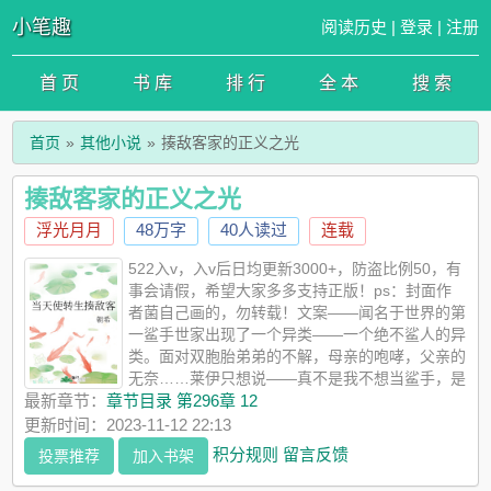
小笔趣
阅读历史
|
登录
|
注册
首 页
书 库
排 行
全 本
搜 索
首页
其他小说
揍敌客家的正义之光
揍敌客家的正义之光
浮光月月
48万字
40人读过
连载
522入v，入v后日均更新3000+，防盗比例50，有
事会请假，希望大家多多支持正版！ps：封面作
者菌自己画的，勿转载！文案——闻名于世界的第
一鲨手世家出现了一个异类——一个绝不鲨人的异
类。面对双胞胎弟弟的不解，母亲的咆哮，父亲的
无奈……莱伊只想说——真不是我不想当鲨手，是
天道不允许。来自于事情开端の万恶之源的系统的每日一问：宿
最新章节：
章节目录 第296章 12
主，请问你今天拯救世界了吗？莱伊：你给我闭嘴！被资本当奴
更新时间：2023-11-12 22:13
隶使的莱伊好不容易转生成了资本的一员，以为终于能过上好日
积分规则
留言反馈
投票推荐
加入书架
子的莱伊却因为被绑定的系统而不得不过上与超级豪门世家揍敌
客家族对抗离经叛道的生活。因为被下了降头，出生就被当成杀