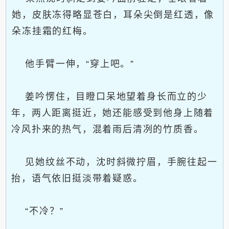
她，皮肤冻得略显苍白，耳朵尖倒是红透，像
朵冻挂霜的红梅。
他手臂一伸，“穿上吧。”
姜吟愣住，目瞪口呆地望着身长而立的少
年，两人距离挺近，她还能感受到他身上随着
冷风扑来的热气，混着雨后清冽的竹质香。
见她纹丝不动，沈时斜微拧眉，手腕往起一
抬，语气依旧挺淡带着疑惑。
“不冷？”