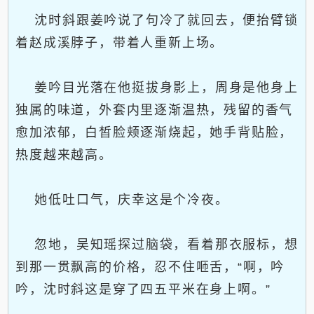
沈时斜跟姜吟说了句冷了就回去，便抬臂锁
着赵成溪脖子，带着人重新上场。
姜吟目光落在他挺拔身影上，周身是他身上
独属的味道，外套内里逐渐温热，残留的香气
愈加浓郁，白皙脸颊逐渐烧起，她手背贴脸，
热度越来越高。
她低吐口气，庆幸这是个冷夜。
忽地，吴知瑶探过脑袋，看着那衣服标，想
到那一贯飘高的价格，忍不住咂舌，“啊，吟
吟，沈时斜这是穿了四五平米在身上啊。”