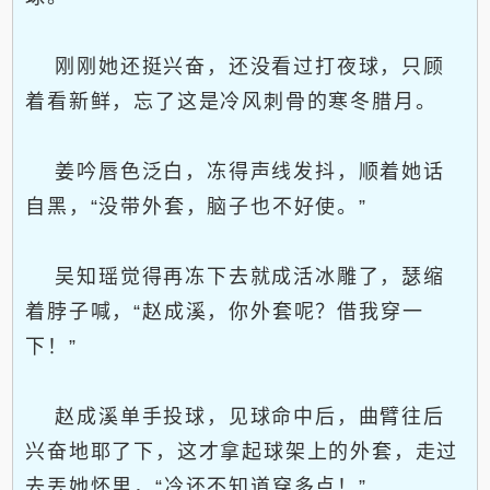
刚刚她还挺兴奋，还没看过打夜球，只顾
着看新鲜，忘了这是冷风刺骨的寒冬腊月。
姜吟唇色泛白，冻得声线发抖，顺着她话
自黑，“没带外套，脑子也不好使。”
吴知瑶觉得再冻下去就成活冰雕了，瑟缩
着脖子喊，“赵成溪，你外套呢？借我穿一
下！”
赵成溪单手投球，见球命中后，曲臂往后
兴奋地耶了下，这才拿起球架上的外套，走过
去丟她怀里，“冷还不知道穿多点！”