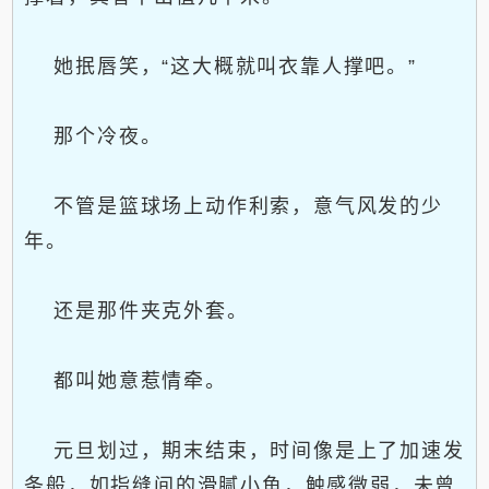
她抿唇笑，“这大概就叫衣靠人撑吧。”
那个冷夜。
不管是篮球场上动作利索，意气风发的少
年。
还是那件夹克外套。
都叫她意惹情牵。
元旦划过，期末结束，时间像是上了加速发
条般，如指缝间的滑腻小鱼，触感微弱，未曾