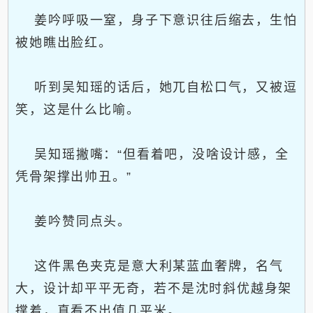
姜吟呼吸一窒，身子下意识往后缩去，生怕
被她瞧出脸红。
听到吴知瑶的话后，她兀自松口气，又被逗
笑，这是什么比喻。
吴知瑶撇嘴：“但看着吧，没啥设计感，全
凭骨架撑出帅丑。”
姜吟赞同点头。
这件黑色夹克是意大利某蓝血奢牌，名气
大，设计却平平无奇，若不是沈时斜优越身架
撑着，真看不出值几平米。