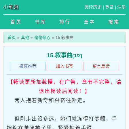
小笔趣
阅读历史
|
登录
|
注册
首 页
书 库
排 行
全 本
搜 索
首页
其他
偷偷倾心
15.叙事曲
15.叙事曲
(1/2)
投票推荐
加入书签
留言反馈
【畅读更新加载慢，有广告，章节不完整，请
退出畅读后阅读！】
两人抱着新奇和兴奋往外走。
但刚走出没多远，她们就冻得打寒颤，手
指缩在单薄袖子里，紧紧抱着手臂。