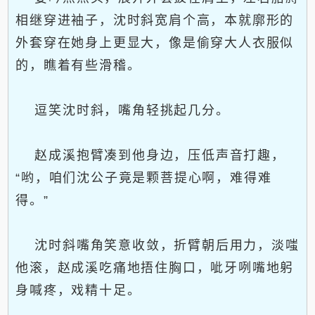
相继穿进袖子，沈时斜宽肩个高，本就廓形的
外套穿在她身上更显大，像是偷穿大人衣服似
的，瞧着有些滑稽。
逗笑沈时斜，嘴角轻挑起几分。
赵成溪抱臂凑到他身边，压低声音打趣，
“哟，咱们沈公子竟是颗菩提心啊，难得难
得。”
沈时斜嘴角笑意收敛，折臂朝后用力，淡嗤
他滚，赵成溪吃痛地捂住胸口，呲牙咧嘴地躬
身喊疼，戏精十足。