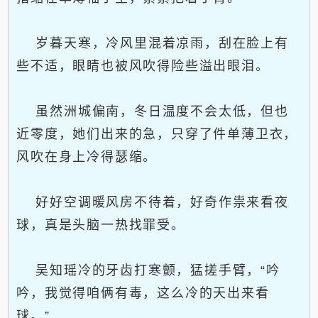
岁暮天寒，冷风里混着凉雨，刮在脸上有
些不适，眼睛也被风吹得险些溢出眼泪。
虽然洲城偏南，冬日温度不会太低，但也
近零度，她们出来的急，只穿了件单薄卫衣，
风吹在身上冷得瑟缩。
好好空调暖风房不待着，好奇作祟来看夜
球，真是头脑一热找罪受。
吴知瑶冷的牙齿打寒颤，猛搓手臂，“吟
吟，我觉得咱俩有毒，这么冷的天出来看
球。”