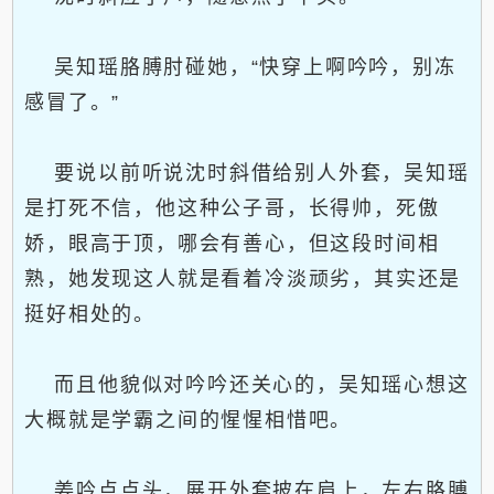
吴知瑶胳膊肘碰她，“快穿上啊吟吟，别冻
感冒了。”
要说以前听说沈时斜借给别人外套，吴知瑶
是打死不信，他这种公子哥，长得帅，死傲
娇，眼高于顶，哪会有善心，但这段时间相
熟，她发现这人就是看着冷淡顽劣，其实还是
挺好相处的。
而且他貌似对吟吟还关心的，吴知瑶心想这
大概就是学霸之间的惺惺相惜吧。
姜吟点点头，展开外套披在肩上，左右胳膊