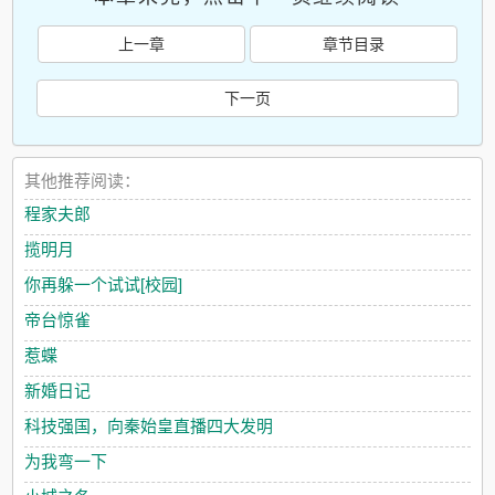
上一章
章节目录
下一页
其他推荐阅读：
程家夫郎
揽明月
你再躲一个试试[校园]
帝台惊雀
惹蝶
新婚日记
科技强国，向秦始皇直播四大发明
为我弯一下