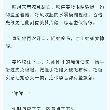
晚风夹着凉意刮面，吹得姜吟眼睛微眯，她
仰脸望着他，冷风吹起的水雾模糊视线，昏暗
光线更让此刻像美梦片段，瞧着虚假得很。
直到他再次开口，问她冷吗，才叫她如梦惊
醒。
姜吟咬住下唇，为她刚才的痴傻懊恼，抬手
接过夹克棉服，微僵手指陷入硬挺布料，指腹
实感让她心头一颤，连带嗓音都有些飘忽。
“谢谢。”
沈时斜应了声，随意点了下头。