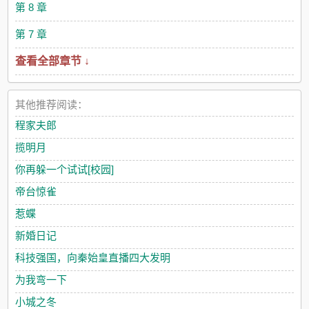
淡如水的生活，直到结婚那天夜里醒来，他的四肢被黏腻湿滑的
第 8 章
触手们缠住，平日看起来性冷淡的老攻在他身后呼吸喘得不正
常，而整个卧室都布满了暗色滑腻的触手和黏液…… [战
第 7 章
俘神明受v深渊的不明生物攻] 洁白如雪的神明被关在黑色的巨
查看全部章节 ↓
大监狱里，但每到夜晚，周围就跪满了黑暗生物，渴望至极的向
他伏拜。 他们绑架了神明，因为渴望被他注视，哪怕那注视
的神光令他们痛苦，也是欢愉的。 [病弱早死的天之骄子
受v被唤醒的远古邪神攻] 他脸颊苍白干净，睡在精致的珍珠床
其他推荐阅读：
上，没有实体的神明将时间静止在这一刻，趴在床边，永远痴迷
程家夫郎
的看着他。
揽明月
你再躲一个试试[校园]
帝台惊雀
惹蝶
新婚日记
科技强国，向秦始皇直播四大发明
为我弯一下
小城之冬