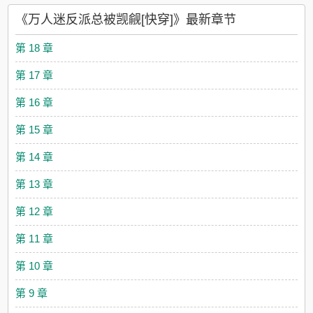
未婚夫质问脖颈上的红痕时，恶毒告状说是被男主欺负的，让他
《万人迷反派总被觊觎[快穿]》最新章节
教训男主。 男主远远看着屿秋被人抵在墙边，被掀开衣领打
量，红着眼眶冲上去，“我就知道，你是被迫的！” 世界
第 18 章
二，李屿秋是造反男主身边的小军师，他偷偷去勾搭敌方将军，
传递消息当卧底。 但是小军师又瞎又瘸腿，有时候勾搭错了
第 17 章
人他都不知道，而且也跑不掉。 而男主（微笑：这不怪
你……但是很好，终于给了我一个，不用心疼你的机
第 16 章
会。 世界三，李屿秋是爱而不得的仙尊，仗着反派是自
己师尊，对徒弟男主不择手段。 屿秋让天下误以为男主是他
第 15 章
的鼎炉，坏其名声前途，又在私底下诉说爱意时称这是对他的磨
炼。 不久后，反派和路人们纷纷表示嫉妒：他根本配不上做
第 14 章
你的鼎炉！ b装o的beta女装主播受v清纯男大学生alpha
攻 凶宅探险小主播v厉鬼攻 金主霸总受v小狼狗明星
第 13 章
攻 人鱼受v虫族攻 其余待定，全员单箭头，1v1——
放个预收，欢迎收藏～全是小甜饼～《老攻是怪物怎么办[快穿]》
第 12 章
【只想过平静生活的冷淡美人受v痴汉切片非人攻】 苏渝的工
作是在小甜文里扮演白月光，基本上每次任务的最后都是——在
第 11 章
小世界里找个平平无奇的老攻，当主角攻受的对照组。 但是
自从遇到某个非人类老攻开始，他的任务世界开始有点不对劲
第 10 章
了。 [高冷美人校草受v学霸触手攻] 苏渝成绩优越、
模样俊秀，是许多人青春时期的男神，但他感情淡漠，最后随便
第 9 章
跟相亲对象搭伙过日子潦草一生。 相亲后，苏渝满意如此平