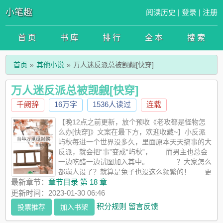
小笔趣
阅读历史
|
登录
|
注册
首 页
书 库
排 行
全 本
搜 索
首页
其他小说
万人迷反派总被觊觎[快穿]
万人迷反派总被觊觎[快穿]
千阙辞
16万字
1536人读过
连载
【晚12点之前更新，放个预收《老攻都是怪物怎
么办[快穿]》文案在最下方，欢迎收藏~】小反派
屿秋每进一个世界没多久，里面原本天天搞事的大
反派，就会把“事”变成“屿秋”， 而男主也总会
一边吃醋一边试图加入其中。 ？大家怎么
都崩人设了？就算是兔子也没这么频繁的！ 更
可怕的是，屿秋按照任务搞完了事，该到被虐的时候，男主和反
最新章节：
章节目录 第 18 章
派们却护在他身前：“我相信你。” 被拯救的屿秋：又是失
更新时间：2023-01-30 06:46
败的一天……算了，软饭真好吃。 世界一，李屿秋是个
积分规则
留言反馈
投票推荐
加入书架
恶毒的假少爷，仗着抱上了反派未婚夫的大腿，天天去欺负真少
爷男主。 他会在家宴上跟男主兄友弟恭，亲密私语，也会在