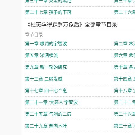
第三十一章 哭泣的黑绝
第三十章 
第二十七章 孩子的下落
第二十六章
《柱斑孕得森罗万象后》全部章节目录
章节目录
第一章 想润的宇智波
第二章 木
第五章 涕泗横流
第六章 悲
第九章 新一轮的研究
第十章 各
第十三章 二扉发威
第十四章 
第十七章 四十七个崽
第十八章 
第二十一章 ‘大恶人’宇智波
第二十二章
第二十五章 气闷的二扉
第二十六章
第二十九章 奔向木叶
第三十章 