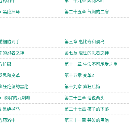
泡药浴中
第二十九章 奔向木叶
 黑绝掉马
第二十五章 气闷的二扉
遁细胞到手
第三章 惠比寿和淡岛
伤的忍者之神
第七章 魔怔的忍者之神
方忙碌
第十一章 生命不可承受之重
反思和变革
第十五章 变革2
疯狂绝望的黑绝
第十九章 疯狂后悔
 ‘聪明’的九喇嘛
第二十三章 话说两头
 黑绝掉马
第二十七章 孩子的下落
泡药浴中
第三十一章 哭泣的黑绝