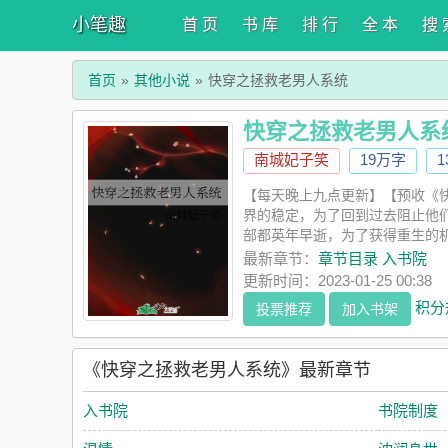
小笔趣
首 页
书 库
排 行
全 本
搜 
首页
其他小说
快穿之拯救老男人系统
快穿之拯救老男人系
南城妃子笑
19万字
【每天晚上九点更新】【预收《
界的稳定，为了回到过去阻止他
部都英年早逝，为了获得重生的
和老男人在一起了呢。小世界：世
最新章节：
章节目录 入书院
不拔小主播毁容抑郁老影帝世界五
更新时间：2023-01-25 00:38
小皇帝权势滔天老太监世界九: 
积分
投票推荐
加入书架
生子2主攻年下，偏弱强，双c3
吧） 预收《快穿之渣攻本良人
一世，他们与系统达成交易，回
《快穿之拯救老男人系统》最新章节
南:1单元剧，共十个小世界2主
入书院
书院制度