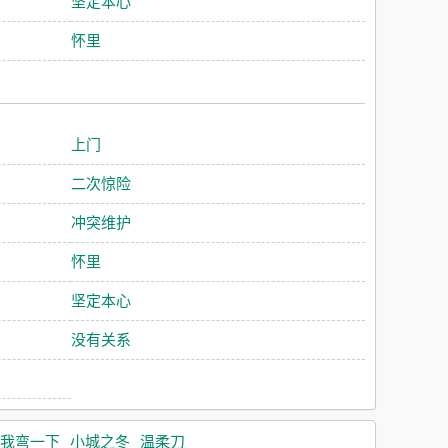
坚定本心
怀里
上门
二次惊险
冲突维护
怀里
坚定本心
没有关系
我弯一下
小城之冬
温柔刀