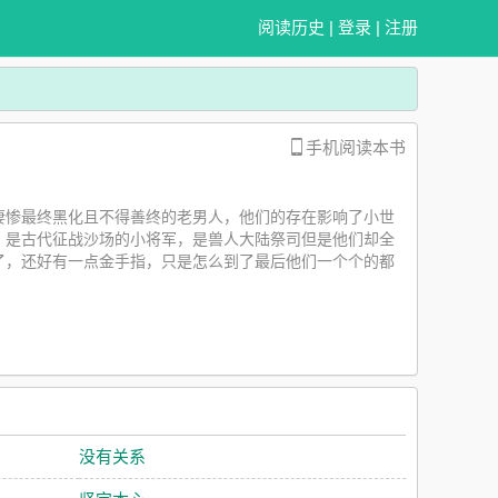
阅读历史
|
登录
|
注册
手机阅读本书
凄惨最终黑化且不得善终的老男人，他们的存在影响了小世
，是古代征战沙场的小将军，是兽人大陆祭司但是他们却全
了，还好有一点金手指，只是怎么到了最后他们一个个的都
恶鬼世界三: 人类祭品小傻子阴险狠辣老蛇妖世界四: 一毛
世界七: 俊俏无敌小霸王斯文内敛老知青世界八: 佛系摆烂
一: 各个世界番外指南：1单元剧，共十个小世界，部分世界
我的攻啊，你咋那么惨啊-啊-啊……（咳咳，好了，你们看
伤透了自己对象的心，最后在对象死后才追悔莫及。为了重来
我好穷啊！！——什么？什么？你说的什么？！！……指
没有关系