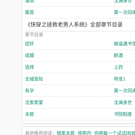
温情
沈澜身世
案首
第一次同
《快穿之拯救老男人系统》全部章节目录
章节目录
捉奸
破庙遇书
成婚
醉酒
选择
上药
全城皆知
转变1
有孕
第一次同
沈家家宴
沈澜身世
夫郎
书院制度
其他推荐阅读：
程家夫郎
揽明月
你再躲一个试试[校园