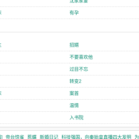
沈家家宴
床
有孕
生
招婿
不要喜欢他
过目不忘
转变2
床
案首
温情
入书院
]
帝台惊雀
惹蝶
新婚日记
科技强国，向秦始皇直播四大发明
为