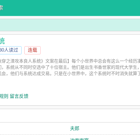
索
统
130人读过
连载
快穿之渣攻本良人系统》文案在最后】每个小世界中总会有这么一个经历
们，系统从不同时空选中了十位宿主。他们是出生书香世家的现代大学生
机会，他们与系统达成交易。只是在小世界中，这个系统时不时消失就算
界一: 温润上门小乞丐阴郁哑巴老哥儿世界二: 西方高冷小校草恐怖极凶老
: 软萌抓人小猫咪冷心冷情老师尊世界六: 清冷修仙小雄子冷漠杀伐老上将
体弱多病小少爷成熟多金老家主世界十: 暴力泪包小世子自卑厌世老太妃十
规则
留言反馈
攻有金手指，但是是上辈子的，别期待4不用你们说了，我自己先来:天哪，
系统》简介:在每个小世界里面总是会有这样一个渣男，他们因为各种原因
到和对象认识之时。——我的眼睛呢？！喔，瞎了而已嘛。——呜呜呜，
攻年下，弱强3攻前世喜欢的人就只有受
夫郎