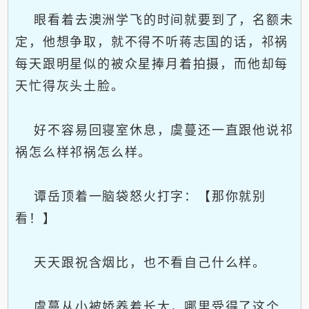
眼看着去澳洲学飞的时间就要到了，名额未
定，他想争取，就不得不听蒋志国的话，祁祸
每天跟明星似的被众星捧月着拍摄，而他却每
天忙得灰头土脸。
好不容易回寝室休息，虞蔓还一直跟他说祁
祸怎么样祁祸怎么样。
谭岳顶着一脑袋怒火打字：【那你就别
看！】
天天跟祝含烟比，也不看自己什么样。
虞蔓从小被娇养着长大，哪里受得了这个