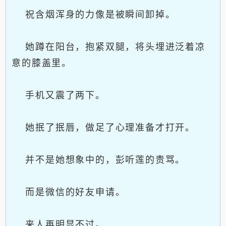
祝含烟浑身的力像是被瞬间卸掉。
她蹲在阳台，抱紧双腿，将头埋进泛着凉
意的膝盖里。
手机又震了两下。
她抿了抿唇，做足了心理准备才打开。
并不是她想象中的，彭听莲的责骂。
而是微信的好友申请。
来人再明显不过。