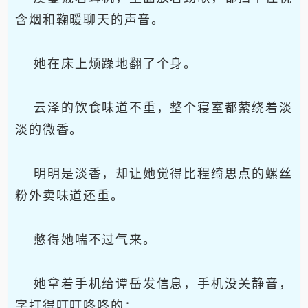
含烟和鞠暖聊天的声音。
她在床上烦躁地翻了个身。
云泽的饮食味道不重，整个寝室都萦绕着淡
淡的微香。
明明是淡香，却让她觉得比程绮思点的螺丝
粉外卖味道还重。
憋得她喘不过气来。
她拿着手机给谭岳发信息，手机没关静音，
字打得叮叮咚咚的：