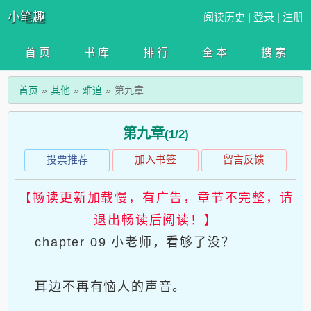
小笔趣
阅读历史
|
登录
|
注册
首 页
书 库
排 行
全 本
搜 索
首页
其他
难追
第九章
第九章
(1/2)
投票推荐
加入书签
留言反馈
【畅读更新加载慢，有广告，章节不完整，请
退出畅读后阅读！】
chapter 09 小老师，看够了没？
耳边不再有恼人的声音。