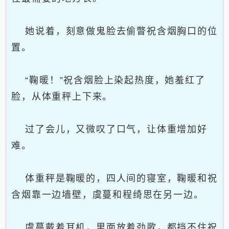
她说着，刻意做鬼脸去偷瞥祝含烟胸口的位
置。
“鞠暖！”祝含烟脸上染起热度，她羞红了
脸，从体重秤上下来。
过了会儿，又微叹了口气，让体重增加好
难。
体重秤是鞠暖的，四人间的寝室，鞠暖和祝
含烟靠一边墙壁，虞蔓和程绮思在另一边。
虞蔓戴着耳机，里面放着劲歌，都挡不住祝