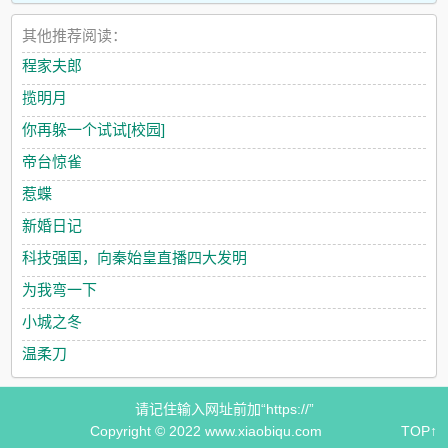
其他推荐阅读：
程家夫郎
揽明月
你再躲一个试试[校园]
帝台惊雀
惹蝶
新婚日记
科技强国，向秦始皇直播四大发明
为我弯一下
小城之冬
温柔刀
请记住输入网址前加“https://”
Copyright © 2022 www.xiaobiqu.com
TOP↑