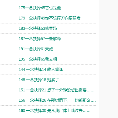
175一念抉择45它也是他
179一念抉择49你不该挥刀向更弱者
183一念抉择53修罗场
187一念抉择57一些解释
191一念抉择61天威
195一念抉择65我去吧
144 一念抉择14 故人重逢
148 一念抉择18 她累了
151 一念抉择21 想了十分钟没想出提要……
156 一念抉择26 在那树荫下，一切都那么……
160 一念抉择30 先从我尸体上踏过去……