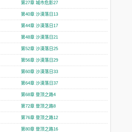
第27章 城市危影27
第40章 沙漠落日13
第44章 沙漠落日17
第48章 沙漠落日21
第52章 沙漠落日25
第56章 沙漠落日29
第60章 沙漠落日33
第64章 沙漠落日37
第68章 登顶之路4
第72章 登顶之路8
第76章 登顶之路12
第80章 登顶之路16