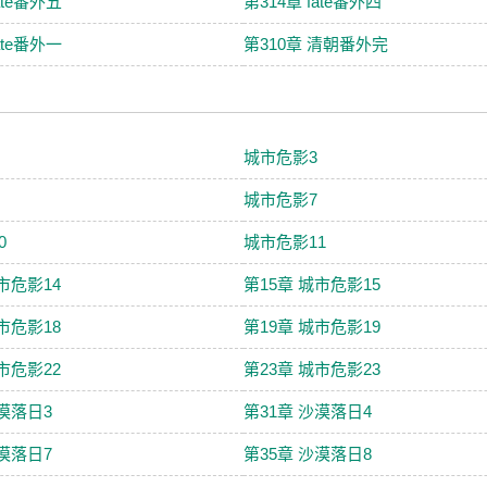
ate番外五
第314章 fate番外四
ate番外一
第310章 清朝番外完
城市危影3
城市危影7
0
城市危影11
市危影14
第15章 城市危影15
市危影18
第19章 城市危影19
市危影22
第23章 城市危影23
沙漠落日3
第31章 沙漠落日4
沙漠落日7
第35章 沙漠落日8