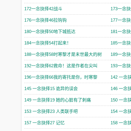
172一念抉择42战斗
173一念
176一念抉择46拉钩钩
177一念
180一念抉择50地下城抵达
181一念
184一念抉择54打起来！
185一念
188一念抉择58时寒黎才是末世最大的树
189一念
192一念抉择62救命！这是作者在尖叫
193一念
196一念抉择66我的寄托是你，时寒黎
142 一念
145 一念抉择15 诡异的误会
146 一
149 一念抉择19 她的心脏有了刺痛
150 一念
153 一念抉择23 人类联手吧
154 一
157 一念抉择27 记忆
158 一念