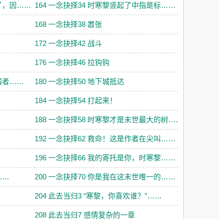
界了，因……
164 一念抉择34 时寒黎竖起了中指是标……
168 一念抉择38 嚣张
172 一念抉择42 战斗
176 一念抉择46 拉钩钩
弱者……
180 一念抉择50 地下城抵达
184 一念抉择54 打起来！
188 一念抉择58 时寒黎才是末世最大的树……
192 一念抉择62 救命！这是作者在尖叫……
196 一念抉择66 我的寄托是你，时寒黎……
……
200 一念抉择70 你是我在这末世唯一的……
204 此去当归3 “寒黎，你喜欢谁？”……
208 此去当归7 感情复杂的一章