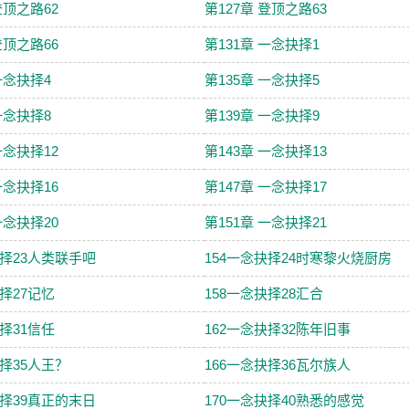
登顶之路62
第127章 登顶之路63
登顶之路66
第131章 一念抉择1
一念抉择4
第135章 一念抉择5
一念抉择8
第139章 一念抉择9
一念抉择12
第143章 一念抉择13
一念抉择16
第147章 一念抉择17
一念抉择20
第151章 一念抉择21
抉择23人类联手吧
154一念抉择24时寒黎火烧厨房
抉择27记忆
158一念抉择28汇合
抉择31信任
162一念抉择32陈年旧事
抉择35人王？
166一念抉择36瓦尔族人
抉择39真正的末日
170一念抉择40熟悉的感觉