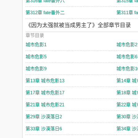
第316章 fate番外六
第315章 f
第312章 fate番外二
第311章 f
《因为太强就被当成男主了》全部章节目录
章节目录
城市危影1
城市危影2
城市危影5
城市危影6
城市危影9
城市危影1
第13章 城市危影13
第14章 城
第17章 城市危影17
第18章 城
第21章 城市危影21
第22章 城
第29章 沙漠落日2
第30章 
第33章 沙漠落日6
第34章 