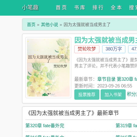
小笔趣
首 页
书 库
排 行
全 本
搜 
首页
其他小说
因为太强就被当成男主了
因为太强就被当成男
焚轮吹梦
380万字
4
《因为太强就被当成男主了》是
男主了评论，并不代表小笔趣赞
最新章节：
章节目录 第320章 f
更新时间：2023-09-26 06:55
积分
投票推荐
加入书架
《因为太强就被当成男主了》最新章节
第320章 fate番外完
第319章 f