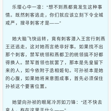
乐璎心中一凛：“想不到燕都竟发生这种事
情。既然刺客逃走，你们就应该立刻下令全城
戒严，搜寻刺客才是——”
她大脑飞快运转，竟有刺客潜入王宫行刺燕
王还逃走，这对她而言绝非好事。如果找不出
那个刺客，禁军统领和燕都卫的统领搞不好都
得换人。禁军首领也就罢了，那本是先皇留下
来的人，如今依附于丞相姬旬。可孙祯本是她
的心腹，如果她将来意图成事，首先必须保住
孙祯这个要害位置。
她望向孙祯的眼尾冷厉如刀锋：“还不快去
拿人，杵在这里干什么——”