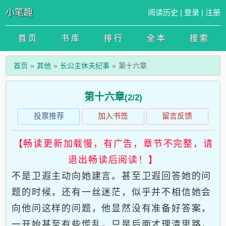
小笔趣
阅读历史
|
登录
|
注册
首 页
书 库
排 行
全 本
搜 索
首页
其他
长公主休夫纪事
第十六章
第十六章
(2/2)
投票推荐
加入书签
留言反馈
【畅读更新加载慢，有广告，章节不完整，请
退出畅读后阅读！】
不是卫遐主动向她建言。甚至卫遐回答她的问
题的时候，还有一丝迷茫，似乎并不相信她会
向他问这样的问题，他显然没有准备好答案，
一开始甚至有些慌乱，只是后面才理清思路，