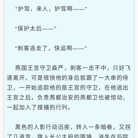
“护驾，来人，护驾啊——”
“保护太后——”
“刺客逃走了，快追啊——”
燕国王宫守卫森严，刺客一击不中，只好飞
速离开。可是很快他的身后就跟了一大串的侍
卫，一开始追踪他的是王宫的守卫，在他逃出
王宫之后，负责燕都治安的燕都卫也被惊动，
一起加入了搜捕的行列。
黑色的人影行动迅疾，转入一条暗巷，又拐
了几道弯，跳入长公主府的围墙，消失在后院