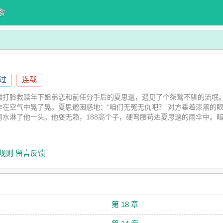
索
读过
连载
雕打脸救赎年下姐弟恋和前任分手后的夏思邈，遇见了个桀骜不驯的流氓
在空气中晃了晃。夏思邈困惑地：“咱们无冤无仇吧？”对方垂着漆黑的眼
雨水淋了他一头。他耍无赖，188高个子，硬弯腰苟进夏思邈的雨伞中。
：“这我后妈。”夏思邈眼角抽抽。她现在是单身，后什么妈？两人谁也瞧
扛起夏思邈把她扔到了床上。夏思邈隐忍着，就差没一巴掌抡到这神经病
如果你可以爱他，为什么不能爱我？”—【阅读指南】装的跟狗似的小野狼 
规则
留言反馈
是双c()非替身文学！非替身文学！全文不涉及替身“在我心目中，真正
不讲些平凡的东西，而是像奇妙的黄色罗马烟火那样不停地喷发火球，火花
拉扯年上季知瑶有三个父亲。亲爹不知所踪，假爹待她苛刻。还有个野爹
方薄薄的眼皮垂下，锋利的下颚线条上有些许胡茬，半长黑发被顺到脑后
，对季知瑶说：“叫爸。”-●“屑人”，源自日语クズ，即渣滓“我们之间
第 18 章