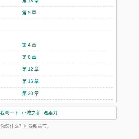
第 13 章
第 9 章
第 4 章
第 8 章
第 12 章
第 16 章
第 20 章
我弯一下
小城之冬
温柔刀
《你装什么？》最新章节。