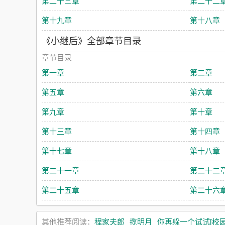
第二十三章
第二十二
宠》 西古泽泽本是西蛮国君的
帝得以平定叛乱，为修两国之好
第十九章
第十八章
原和皇帝形容得天花乱坠，西古
心入宫。中原皇帝出于对西蛮国
《小继后》全部章节目录
敢怒不敢言。 西蛮公主进宫已
他对这个小姑娘多了几分好奇。
章节目录
可爱看似人畜无害的小姑娘，自
第一章
第二章
么，小姑娘大闹后宫就由她闹，
过真的要当皇帝的宠妃，可是她
第五章
第六章
猫儿一样枕在皇帝腿上吃着进贡
当公主的。皇帝闻言沉了眼眸，
第九章
第十章
上女主是他的初恋，女主算是团宠
第十三章
第十四章
第十七章
第十八章
第二十一章
第二十二
第二十五章
第二十六
其他推荐阅读：
程家夫郎
揽明月
你再躲一个试试[校园