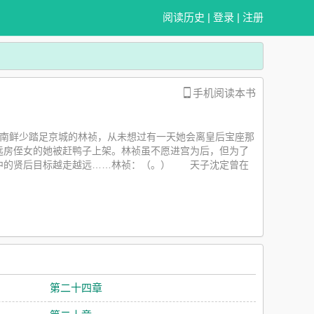
阅读历史
|
登录
|
注册
手机阅读本书
南鲜少踏足京城的林祯，从未想过有一天她会离皇后宝座那
远房侄女的她被赶鸭子上架。林祯虽不愿进宫为后，但为了
象中的贤后目标越走越远……林祯：（。） 天子沈定曾在
了他的继后人选。 发妻请求他让林祯进宫时，他并没有想
衡前朝和后宫的吉祥物，没想到几年的朝夕相处，他被林祯
宫为后。这个十几岁的小姑娘成为皇帝后宫的主人，管理后
此再也不敢不服她。 林祯进宫多年，始终谨记皇后姑母教
宫管理得井井有条。而不小心对她动了真心的皇帝：……小剧
敢喜欢你！林·断情绝爱·只想做好皇后·祯：嗯嗯，所以
雷】1、架空历史，少年皇后成长题材，从女主十来岁开始
2、男主是有儿有女的老皇帝了，年纪比女主大20，就不要
第二十四章
欢上女主后才会守身如玉。但一直很宠女主，事事女主为
，她将就着和皇帝凑合着过了。预收文《和亲公主不想争