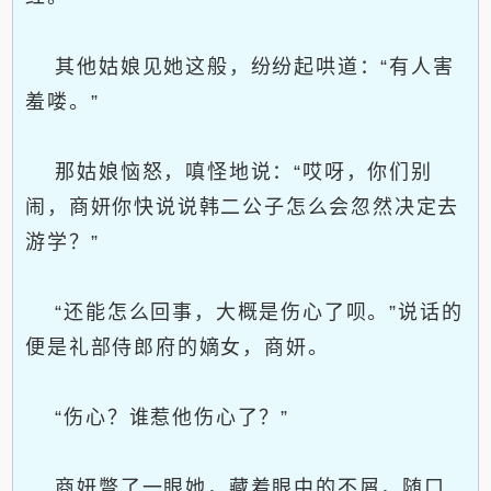
其他姑娘见她这般，纷纷起哄道：“有人害
羞喽。”
那姑娘恼怒，嗔怪地说：“哎呀，你们别
闹，商妍你快说说韩二公子怎么会忽然决定去
游学？”
“还能怎么回事，大概是伤心了呗。”说话的
便是礼部侍郎府的嫡女，商妍。
“伤心？谁惹他伤心了？”
商妍瞥了一眼她，藏着眼中的不屑，随口