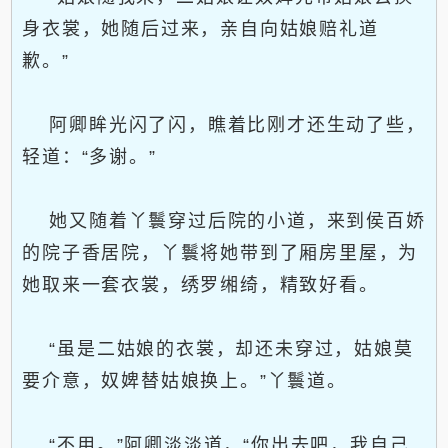
身衣裳，她随后过来，亲自向姑娘赔礼道
歉。”
阿卿眸光闪了闪，瞧着比刚才还生动了些，
轻道：“多谢。”
她又随着丫鬟穿过后院的小道，来到侯百娇
的院子香居院，丫鬟将她带到了厢房里屋，为
她取来一套衣裳，绣罗缃绮，精致好看。
“虽是二姑娘的衣裳，却还未穿过，姑娘莫
要介意，奴婢替姑娘换上。”丫鬟道。
“不用。”阿卿淡淡道，“你出去吧，我自己