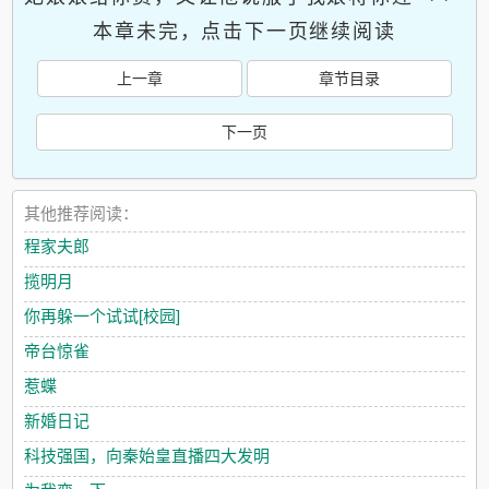
本章未完，点击下一页继续阅读
上一章
章节目录
下一页
其他推荐阅读：
程家夫郎
揽明月
你再躲一个试试[校园]
帝台惊雀
惹蝶
新婚日记
科技强国，向秦始皇直播四大发明