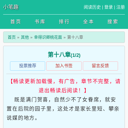
小笔趣
阅读历史
|
登录
|
注册
首 页
书 库
排 行
全 本
搜 索
首页
其他
幸得识卿桃花面
第十八章
第十八章
(1/2)
投票推荐
加入书签
留言反馈
【畅读更新加载慢，有广告，章节不完整，请
退出畅读后阅读！】
既是满门贺喜，自然少不了女眷席，就安
置在后院的园子里，这处才是家长里短、攀亲
说媒的地方。