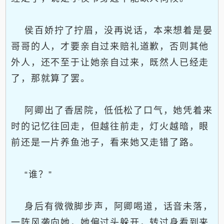
侯百娇拧了拧眉，没再说话，本来想着是晏
哥哥的人，才要亲自过来赔礼道歉，否则其他
外人，还不至于让她亲自过来，既然人已经走
了，那就算了罢。
阿卿出了香居院，低低松了口气，她凭着来
时的记忆往回走，但越往前走，灯火越暗，眼
前还是一片养鱼池子，看来她又走错了路。
“谁？”
身后有微微脚步声，阿卿喝道，话音未落，
一阵风袭向她，她偏过头躲开，转过身看到来