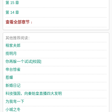
第 15 章
第 14 章
查看全部章节 ↓
其他推荐阅读：
程家夫郎
揽明月
你再躲一个试试[校园]
帝台惊雀
惹蝶
新婚日记
科技强国，向秦始皇直播四大发明
为我弯一下
小城之冬