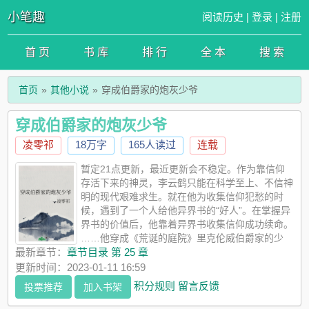
小笔趣
阅读历史
|
登录
|
注册
首 页
书 库
排 行
全 本
搜 索
首页
其他小说
穿成伯爵家的炮灰少爷
穿成伯爵家的炮灰少爷
凌零祁
18万字
165人读过
连载
暂定21点更新，最近更新会不稳定。作为靠信仰
存活下来的神灵，李云鹤只能在科学至上、不信神
明的现代艰难求生。就在他为收集信仰犯愁的时
候，遇到了一个人给他异界书的“好人”。在掌握异
界书的价值后，他靠着异界书收集信仰成功续命。
……他穿成《荒诞的庭院》里克伦威伯爵家的少
爷。-洛恩·克伦威。按照书里的剧情，他会在十六岁诞辰那天，被
最新章节：
章节目录 第 25 章
大反派乱拳打死。为了避免惨剧上演，他开始解决原主的烂摊
更新时间：2023-01-11 16:59
子。后来，所有人都开始称颂他的功绩。恨他入骨的反派，也成
积分规则
留言反馈
投票推荐
加入书架
了他的护（迷）卫（弟）再后来，洛恩教会在本尊不知情的情况
下，逐渐壮大，甚至超过了光辉教廷。据说洛恩教会正准备远