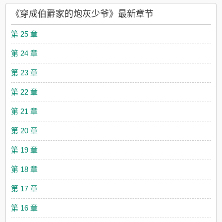
征，拿下光辉教廷。至于洛恩教会的创始人究竟是谁？至今仍是
《穿成伯爵家的炮灰少爷》最新章节
个谜。洛恩：…… 1异界、现代双穿文。2无cp，无单箭头3架空
文、无敌流。4涉及少量克和基金元素。
第 25 章
第 24 章
第 23 章
第 22 章
第 21 章
第 20 章
第 19 章
第 18 章
第 17 章
第 16 章