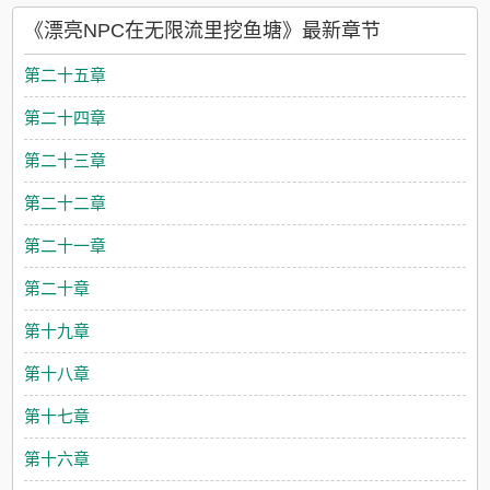
……哦豁q：如何通关［豪华游轮］等一系列游戏副本？a：谢
《漂亮NPC在无限流里挖鱼塘》最新章节
邀，玩游戏当然要找大腿抱啦1：要长得好看2：还要听话能打3：
最好能带他通过游戏……n：最重要的一点，不要让他们见面阅前
第二十五章
须知：1又坏又笨大美人受x被坏蛋玩弄的傻狗攻，攻受彼此身心
唯一2切片攻，受只对主人格回感情箭头3非纯恐怖类4日更预收：
第二十四章
《假人类今天也在兴风作浪》，戳专栏可见~即使是道士，也不可
以脱离社会。师父说完这句话，就把懒得出奇的艳鬼重秋丢下
第二十三章
山，打包扔进了帝国军事学校。在这里的学生兽型一个比一个恐
怖凶猛，百米长的森蚺，巨大獠牙的剑齿虎，一拳一艘小型飞艇
第二十二章
的棕熊……唯独没有人类。未来社会，人类成为珍惜物种，享有
各个方面的特权。重秋笑眯眯的：哦，是吗？新生中的唯一人类
第二十一章
得到了所有毛茸茸的追捧。直到入学考试，他一张黄纸定住了即
将扑上来的虫兽，一道咒语引出天雷，甚至还能凭空变出清水。
第二十章
同学们：呆滞的眼神jpg等等，那种事情不可以！香香软软的人类
不要成为下一个帝国战将翻版！重秋不知道，他少看了半句话：
第十九章
——新人类唯一需要履行的义务：和目前已知的人类结为伴侣。
当他看到电视上直接撕碎虫母头颅，被誉为帝国第一将军的白传
第十八章
青拿出戒指，耳朵红红地说：可不可以嫁给我？漂亮的“人类”眨眨
眼。
第十七章
第十六章