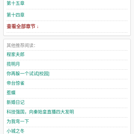
第十五章
第十四章
查看全部章节 ↓
其他推荐阅读：
程家夫郎
揽明月
你再躲一个试试[校园]
帝台惊雀
惹蝶
新婚日记
科技强国，向秦始皇直播四大发明
为我弯一下
小城之冬