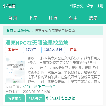
小笔趣
阅读历史
|
登录
|
注册
首 页
书 库
排 行
全 本
搜 索
首页
其他小说
漂亮NPC在无限流里挖鱼塘
漂亮NPC在无限流里挖鱼塘
墨骨鱼
17万字
1082人读过
连载
预收：《假人类今天也在兴风作浪》，戳专栏可见
~黎言言自愿到取悦高等文明的无限流游戏里当
npc——在这里，npc是玩物，是道具，是随时可
以被抛弃的一次性用品。他长得好看，脑袋却是与
之不相符的迟钝笨拙，在危机四伏的游戏里无异于
找死。［可是我很会养鱼。］黎言言如是说。盛大
豪华的游轮上，游轮主人为他沉船。华丽复杂的帷幕后，男主演
最新章节：
章节目录 第二十五章
为他指明唯一逃生的路。精致明亮的公寓里，邪神为他剖出自己
更新时间：2023-01-08 21:26
的心脏……游戏最后，一向对他百依百顺的鱼塘追问：“言言是最
积分规则
留言反馈
投票推荐
加入书架
喜欢我的吗？”“当然，最喜欢你。”黎言言漫不经心地回复，不小
心点到了群发。下一秒，聊天软件的提示音响个不停。黎言言：