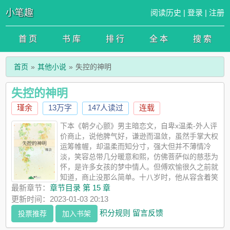
小笔趣
阅读历史
|
登录
|
注册
首 页
书 库
排 行
全 本
搜 索
首页
其他小说
失控的神明
失控的神明
瑾余
13万字
147人读过
连载
下本《朝夕心颤》男主暗恋文，自卑x温柔-外人评
价商止，说他脾气好，谦逊而温敛，虽然手掌大权
运筹帷幄，却温柔而知分寸，强大但并不薄情冷
淡，笑容总带几分暖意和熙，仿佛菩萨似的慈悲为
怀，是许多女孩的梦中情人。但傅欢愉很久之前就
知道，商止没那么简单。十八岁时，他从容含着笑
扼住她腰，凉凉指尖攀上她的脸，捏得温柔而缠绵，眼神流转，
最新章节：
章节目录 第 15 章
疯野慵懒，嗓音低低地在她耳旁留下一句。“傅小姐好不讲道理，
更新时间：2023-01-03 20:13
招惹了我居然还想着脱身么。”两面三刀白莲花x温柔败类危险关
积分规则
留言反馈
投票推荐
加入书架
系极限拉扯每天都在作死边缘疯狂试探后大佬爱上了我并日渐疯
狂就喜欢一些禁欲系失控文学阅读提示：1宠文，男主很宠，没啥