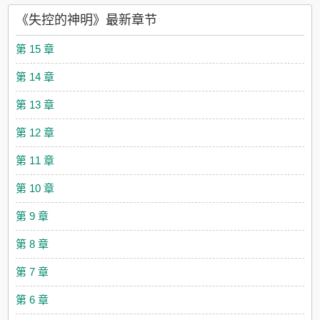
底线，爹系2每天下午六点更新3sc双初4微博瑾余啊5接受批评，
《失控的神明》最新章节
温柔一点就好下本《朝夕心颤》林亦书有喜欢的人，但家里很早
以前就给她订了一门亲。上大学后她才知道，她的未婚夫就是高
第 15 章
中时的同桌，那个每天穿着洗得发白的衣服上学，总是沉默寡
言，一学期都不会跟她说话超过五句的沈呈。林亦书一直以为沈
第 14 章
呈讨厌自己，直到她因为梁佑从高处落下来摔得满头是血，他抱
着她泣不成声，浑身颤抖的时候，林亦书才知道，他的怀抱原来
第 13 章
是这样的炙热。后来大学毕业那年，林亦书嫁给了沈呈。所有人
都觉得她是为了报恩，就连沈呈也是这么想的。婚后的沈呈对林
第 12 章
亦书百依百顺，她想吃的东西，第二天的餐桌上一定会有，她想
穿的裙子，没多久就会挂在她的衣柜，她想去的地方，沈呈推掉
第 11 章
工作也会陪她，就连做噩梦，他都会手足无措的哄很久。林亦书
以为沈呈也和她同样幸福。直到有一天，沈呈满身酒气地将她压
第 10 章
在怀中，唤着她小名，声音轻哑的求着她哄着她，“也看看我，也
喜欢一下我好不好？”林亦书：？-她永远不会知道，我为了能被她
第 9 章
多看一眼，曾与无数盏凌晨三点的孤灯做伴，解题万千，只为每
次考试结束后，换她一句——“哇，沈呈好厉害。”暗恋是一个人的
第 8 章
兵荒马乱自卑x温柔“初见时震耳欲聋的心颤，是后来日日月月，
朝朝夕夕，年年复年年的心动，是少年人清澈干净的喜欢。”
第 7 章
202278
第 6 章