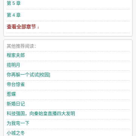
第 5 章
第 4 章
查看全部章节 ↓
其他推荐阅读：
程家夫郎
揽明月
你再躲一个试试[校园]
帝台惊雀
惹蝶
新婚日记
科技强国，向秦始皇直播四大发明
为我弯一下
小城之冬