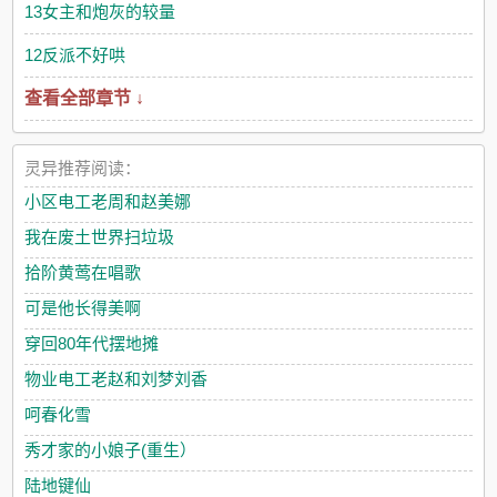
13女主和炮灰的较量
12反派不好哄
查看全部章节 ↓
灵异推荐阅读：
小区电工老周和赵美娜
我在废土世界扫垃圾
拾阶黄莺在唱歌
可是他长得美啊
穿回80年代摆地摊
物业电工老赵和刘梦刘香
呵春化雪
秀才家的小娘子(重生）
陆地键仙