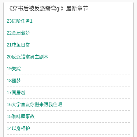
《穿书后被反派掰弯gl》最新章节
23进阶任务1
22金屋藏娇
21咸鱼日常
20反派错拿男主剧本
19失踪
18噩梦
17同居啦
16大学室友你搬来跟我住吧
15咖啡屋事故
14以身相护