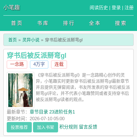
小笔趣
阅读历史
|
登录
|
注册
首 页
书 库
排 行
全 本
搜 索
首页
灵异小说
穿书后被反派掰弯gl
穿书后被反派掰弯gl
一念路
4万字
连载
《穿书后被反派掰弯gl》是一念路精心创作的灵
异，小笔趣实时更新穿书后被反派掰弯gl最新章节
并且提供无弹窗阅读，书友所发表的穿书后被反派
掰弯gl评论，并不代表小笔趣赞同或者支持穿书后
被反派掰弯gl读者的观点。
最新章节：
章节目录 23进阶任务1
更新时间：2026-07-10 05:00
积分规则
留言反馈
投票推荐
加入书架