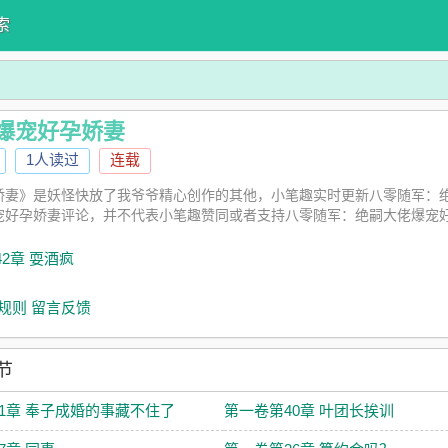
索
爆宠好孕娇妻
1人读过
连载
娇妻》是妖怪快放了我爷爷精心创作的其他，小笔趣实时更新八零随军：
宠好孕娇妻评论，并不代表小笔趣赞同或者支持八零随军：绝嗣大佬爆宠
2章 耍酒疯
规则
留言反馈
节
1章 奉子成婚的事藏不住了
第一卷第40章 叶团长挨训