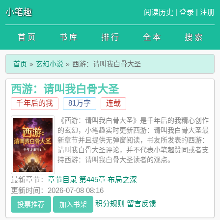
小笔趣
阅读历史
|
登录
|
注册
首 页
书 库
排 行
全 本
搜 索
首页
玄幻小说
西游：请叫我白骨大圣
西游：请叫我白骨大圣
千年后的我
81万字
连载
《西游：请叫我白骨大圣》是千年后的我精心创作
的玄幻，小笔趣实时更新西游：请叫我白骨大圣最
新章节并且提供无弹窗阅读，书友所发表的西游：
请叫我白骨大圣评论，并不代表小笔趣赞同或者支
持西游：请叫我白骨大圣读者的观点。
最新章节：
章节目录 第445章 布局之深
更新时间：2026-07-08 08:16
积分规则
留言反馈
投票推荐
加入书架