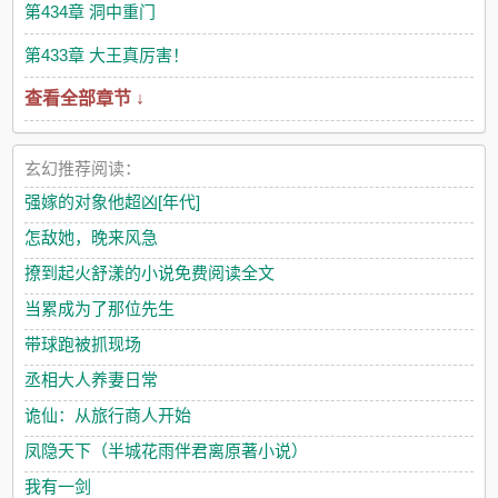
第434章 洞中重门
第433章 大王真厉害！
查看全部章节 ↓
玄幻推荐阅读：
强嫁的对象他超凶[年代]
怎敌她，晚来风急
撩到起火舒漾的小说免费阅读全文
当累成为了那位先生
带球跑被抓现场
丞相大人养妻日常
诡仙：从旅行商人开始
凤隐天下（半城花雨伴君离原著小说）
我有一剑