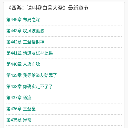
《西游：请叫我白骨大圣》最新章节
第445章 布局之深
第443章 叹风波诡谲
第442章 三圣话封神
第441章 请道友试举此果
第440章 人族血脉
第439章 我等给道友赔罪了
第438章 你确实走不了了
第437章 道痕
第436章 三圣皇
第435章 异常