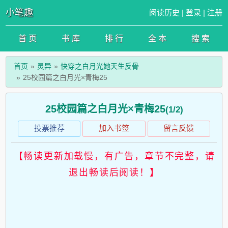
小笔趣
阅读历史
|
登录
|
注册
首 页
书 库
排 行
全 本
搜 索
首页
灵异
快穿之白月光她天生反骨
25校园篇之白月光×青梅25
25校园篇之白月光×青梅25
(1/2)
投票推荐
加入书签
留言反馈
【畅读更新加载慢，有广告，章节不完整，请
退出畅读后阅读！】