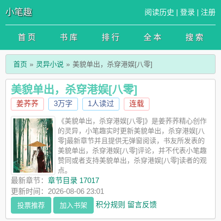
小笔趣
阅读历史
|
登录
|
注册
首 页
书 库
排 行
全 本
搜 索
首页
灵异小说
美貌单出，杀穿港娱[八零]
美貌单出，杀穿港娱[八零]
姜荞荞
3万字
1人读过
连载
《美貌单出，杀穿港娱[八零]》是姜荞荞精心创作
的灵异，小笔趣实时更新美貌单出，杀穿港娱[八
零]最新章节并且提供无弹窗阅读，书友所发表的
美貌单出，杀穿港娱[八零]评论，并不代表小笔趣
赞同或者支持美貌单出，杀穿港娱[八零]读者的观
点。
最新章节：
章节目录 17017
更新时间：2026-08-06 23:01
积分规则
留言反馈
投票推荐
加入书架