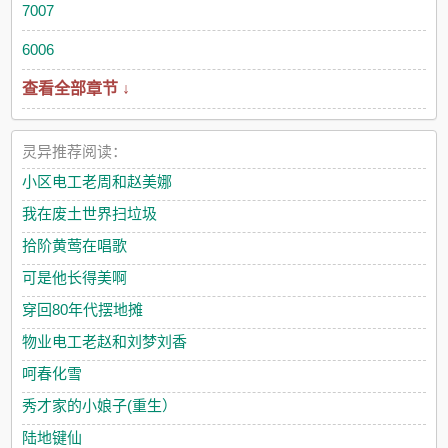
7007
6006
查看全部章节 ↓
灵异推荐阅读：
小区电工老周和赵美娜
我在废土世界扫垃圾
拾阶黄莺在唱歌
可是他长得美啊
穿回80年代摆地摊
物业电工老赵和刘梦刘香
呵春化雪
秀才家的小娘子(重生）
陆地键仙