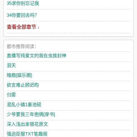
35求你别忘记我
34你要回去吗？
查看全部章节 ↓
都市推荐阅读：
直播写纯爱文的我在虫族封神
洄天
暗瘾[娱乐圈]
欲言难止顾迟昀
归雾
混乱小镇1墨池砚
少爷要我三年抱俩[穿书]
深入浅出金银花原文
强迫臣服TXT笔趣阁