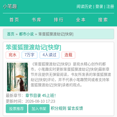
小笔趣
阅读历史
|
登录
|
注册
首 页
书 库
排 行
全 本
搜 索
首页
都市小说
笨蛋狐狸渡劫记[快穿]
笨蛋狐狸渡劫记[快穿]
宛水
7万字
4人读过
连载
《笨蛋狐狸渡劫记[快穿]》是宛水精心创作的都
市，小笔趣实时更新笨蛋狐狸渡劫记[快穿]最新章
节并且提供无弹窗阅读，书友所发表的笨蛋狐狸渡
劫记[快穿]评论，并不代表小笔趣赞同或者支持笨
蛋狐狸渡劫记[快穿]读者的观点。
最新章节：
章节目录 45上班！
更新时间：2026-08-10 17:23
积分规则
留言反馈
投票推荐
加入书架