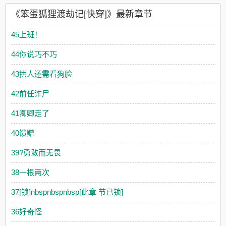
《笨蛋狐狸渡劫记[快穿]》最新章节
45上班！
44你说巧不巧
43拱人还需看狗脸
42前任诈尸
41卿卿走了
40馈赠
39?勇敢而无畏
38一根两次
37[锁]nbspnbspnbsp[此章 节已锁]
36好奇怪