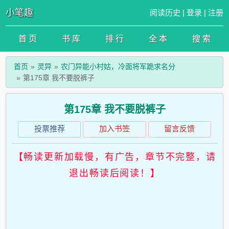
小笔趣
阅读历史
|
登录
|
注册
首 页
书 库
排 行
全 本
搜 索
首页
灵异
农门异能小村姑，冷面将军跪求名分
第175章 我不要脱裤子
第175章 我不要脱裤子
投票推荐
加入书签
留言反馈
【畅读更新加载慢，有广告，章节不完整，请
退出畅读后阅读！】