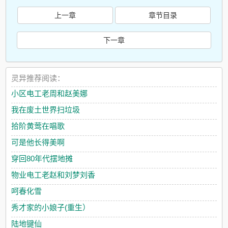
上一章
章节目录
下一章
灵异推荐阅读：
小区电工老周和赵美娜
我在废土世界扫垃圾
拾阶黄莺在唱歌
可是他长得美啊
穿回80年代摆地摊
物业电工老赵和刘梦刘香
呵春化雪
秀才家的小娘子(重生）
陆地键仙