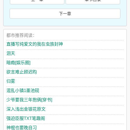
下一章
都市推荐阅读：
直播写纯爱文的我在虫族封神
洄天
暗瘾[娱乐圈]
欲言难止顾迟昀
归雾
混乱小镇1墨池砚
少爷要我三年抱俩[穿书]
深入浅出金银花原文
强迫臣服TXT笔趣阁
神棍也要晚自习