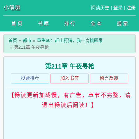
小笔趣
阅读历史
|
登录
|
注册
首 页
书 库
排 行
全 本
搜 索
首页
都市
重生60：赶山打猎，我一肩挑四家
第211章 午夜寻枪
第211章 午夜寻枪
投票推荐
加入书签
留言反馈
【畅读更新加载慢，有广告，章节不完整，请
退出畅读后阅读！】