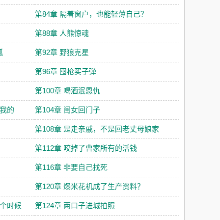
第84章 隔着窗户，也能轻薄自己？
第88章 人熊惊魂
狐
第92章 野狼克星
第96章 囤枪买子弹
第100章 喝酒泯恩仇
是我的
第104章 闺女回门子
第108章 是走亲戚，不是回老丈母娘家
第112章 咬掉了曹家所有的活钱
第116章 非要自己找死
第120章 爆米花机成了生产资料？
这个时候
第124章 两口子进城拍照