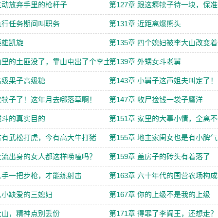
 主动放弃手里的枪杆子
第127章 跟这瘪犊子待一块，保
 执行任务期间叫职务
第131章 近距离爆熊头
 英雄凯旋
第135章 四个媳妇被李大山改变
 山里的土匪没了，靠山屯出了个李土匪
第139章 外甥女斗老舅
 高级果子高级糖
第143章 小舅子这声姐夫叫定了！
 完犊子了！这年月去哪落草啊！
第147章 收尸捡钱一袋子鹰洋
 械斗的真实目的
第151章 家里的大事小情，全离
 古有武松打虎，今有高大牛打猪
第155章 地主家闺女也是有小脾
 上流出身的女人都这样唠嗑吗？
第159章 盖房子的砖头有着落了
 人手一把步枪，才能练射击
第163章 六十年代的国营农场构成
 从小缺爱的三媳妇
第167章 你的上级不是我的上级
 大山，精神点别丢份
第171章 得罪了李阎王，还想走？