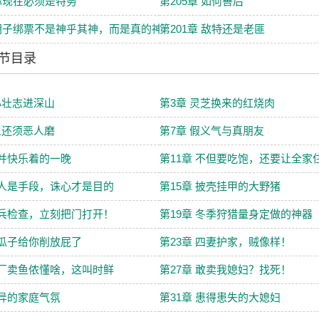
 你现在必须是特务
第205章 如何善后
 胡子绑票不是神乎其神，而是真的神
第201章 敌特还是老匪
节目录
心壮志进深山
第3章 灵芝换来的红烧肉
人还须恶人磨
第7章 假义气与真朋友
痛并快乐着的一晚
第11章 不但要吃饱，还要让全家
杀人是手段，诛心才是目的
第15章 披壳挂甲的大野猪
民兵检查，立刻把门打开！
第19章 冬季狩猎量身定做的神器
脑瓜子给你削放屁了
第23章 四妻护家，贼像样！
工厂卖鱼侬懂啥，这叫时鲜
第27章 敢卖我媳妇？找死！
诡异的家庭气氛
第31章 患得患失的大媳妇