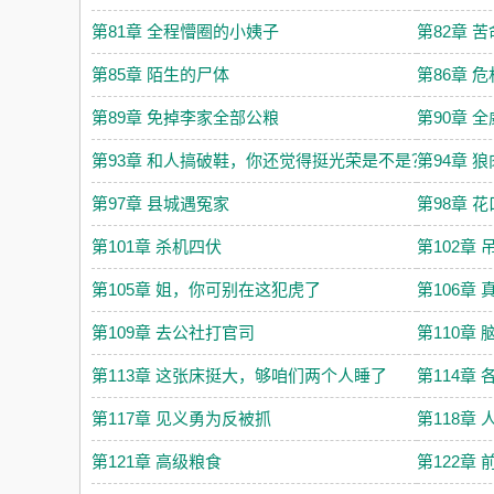
第81章 全程懵圈的小姨子
第82章 
第85章 陌生的尸体
第86章 
第89章 免掉李家全部公粮
第90章 
第93章 和人搞破鞋，你还觉得挺光荣是不是？
第94章 
第97章 县城遇冤家
第98章 
第101章 杀机四伏
第102章
第105章 姐，你可别在这犯虎了
第106章
第109章 去公社打官司
第110章
第113章 这张床挺大，够咱们两个人睡了
第114章
第117章 见义勇为反被抓
第118章
第121章 高级粮食
第122章