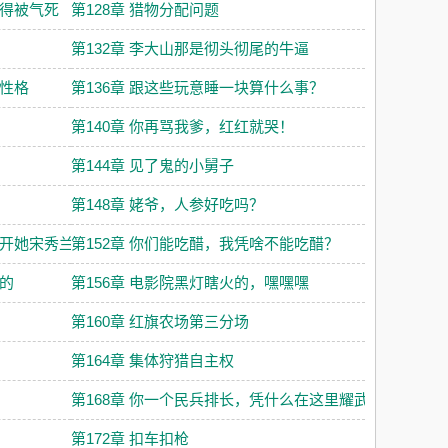
准得被气死
第128章 猎物分配问题
第132章 李大山那是彻头彻尾的牛逼
着性格
第136章 跟这些玩意睡一块算什么事？
第140章 你再骂我爹，红红就哭！
第144章 见了鬼的小舅子
第148章 姥爷，人参好吃吗？
不开她宋秀兰
第152章 你们能吃醋，我凭啥不能吃醋？
气的
第156章 电影院黑灯瞎火的，嘿嘿嘿
第160章 红旗农场第三分场
第164章 集体狩猎自主权
第168章 你一个民兵排长，凭什么在这里耀武扬威！
第172章 扣车扣枪