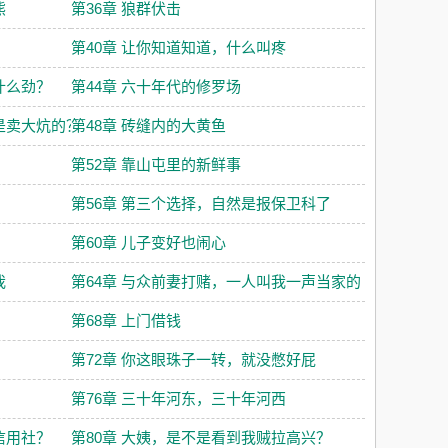
熊
第36章 狼群伏击
第40章 让你知道知道，什么叫疼
什么劲？
第44章 六十年代的修罗场
是卖大炕的？
第48章 砖缝内的大黄鱼
第52章 靠山屯里的新鲜事
第56章 第三个选择，自然是报保卫科了
第60章 儿子变好也闹心
我
第64章 与众前妻打赌，一人叫我一声当家的
第68章 上门借钱
第72章 你这眼珠子一转，就没憋好屁
第76章 三十年河东，三十年河西
信用社？
第80章 大姨，是不是看到我贼拉高兴？