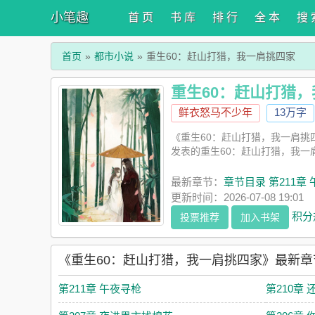
小笔趣
首 页
书 库
排 行
全 本
搜 
首页
都市小说
重生60：赶山打猎，我一肩挑四家
重生60：赶山打猎
鲜衣怒马不少年
13万字
《重生60：赶山打猎，我一肩
发表的重生60：赶山打猎，我一
最新章节：
章节目录 第211章
更新时间：2026-07-08 19:01
积分
投票推荐
加入书架
《重生60：赶山打猎，我一肩挑四家》最新章
第211章 午夜寻枪
第210章