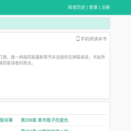
阅读历史
|
登录
|
注册
手机阅读本书
山打猎，我一肩挑四家最新章节并且提供无弹窗阅读，书友所
挑四家读者的观点。
少管闲事
第208章 黑市贩子的复仇