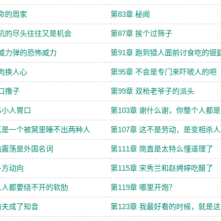
苦命的周家
第83章 秘闻
危机的尽头往往又是机会
第87章 挨个过筛子
全威力弹的恐怖威力
第91章 跑到猎人面前讨食吃的银
狼肉换人心
第95章 不会是专门来吓唬人的吧
花口撸子
第99章 双枪老爷子的派头
 吊小人胃口
第103章 谢什么谢，你整个人都
 真是一个被窝里睡不出两种人
第107章 这不是劳动，是变相杀人
 脑震荡是外国名词
第111章 简直是太特么懂道理了
 各方动向
第115章 宋秀兰和赵娉婷吃醋了
 人人都要绕不开的软肋
第119章 哪里开炮？
 前夫成了知音
第123章 我最好看的时候，就是