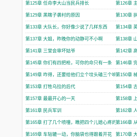
第125章 任命李大山当民兵排长
第126章
第129章 黑瞎子袭村的原因
第130章
第133章 大队长，你好像少说了几样东西
第134章
第137章 大姐，昨晚你的动静可不小啊
第138章
第141章 三堂会审坏姑爷
第142章
第145章 你们有四把枪，可你的命只有一条
第146章
第149章 咋得，还要给他们立个坟头磕三个响头？
第150章
第153章 打牲乌拉的后代
第154章
第157章 最最开心的一天
第158章
第161章 民兵军训
第162章
第165章 打了几个喷嚏，瞧把四个儿媳心疼的
第166章
第169章 车轱辘一动，你脑袋也得跟着开花
第170章