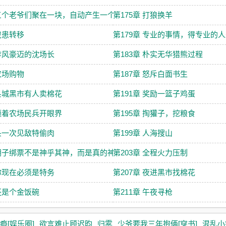
 三个老爷们聚在一块，自动产生一个点子王
第175章 打狼换羊
 虎患转移
第179章 专业的事情，得专业的
 作风豪迈的沈场长
第183章 朴实无华猎熊过程
 农场购物
第187章 怒斥白面书生
 县城黑市有人卖棉花
第191章 奖励一篮子鸡蛋
 领着农场民兵开眼界
第195章 掏獾子，挖粮食
 头一次见敌特偷肉
第199章 人海搜山
 胡子绑票不是神乎其神，而是真的神
第203章 全程火力压制
 你现在必须是特务
第207章 夜进黑市找棉花
 还是个金饭碗
第211章 午夜寻枪
瘾[娱乐圈]
欲言难止顾迟昀
归雾
少爷要我三年抱俩[穿书]
混乱小