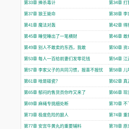
第33章 捧杀毒计
第34章 
第37章 狼王毙命
第38章 
第41章 魔法对轰
第42章 
第45章 睡觉睡出了一笔横财
第46章 
第49章 别人不敢卖的东西，我敢
第50章 
第53章 每人一百给前妻们发零花钱
第54章 
第57章 李家父子的共同习惯，报喜不报忧
第58章 
第61章 啥是碰瓷？
第62章 
第65章 郁闷的售货员你咋又来了
第66章 
第69章 麻绳专挑细处断
第70章 
第73章 极度危险的狠人
第74章 
第77章 安宫牛黄丸的重要辅料
第78章 