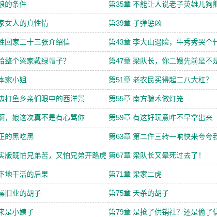
打狼的条件
第35章 不能让人说老子英雄儿狗
李家女人的真性情
第39章 子弹惩凶
得胜回家二十三张介绍信
第43章 李大山遇险，牛秀秀哭个
敢给整个梁家戴绿帽子？
第47章 梁队长，你二嫂先前是不
资本家小姐
第51章 老农民买得起二八大杠？
江边打鱼乡亲们眼中的西洋景
第55章 南方骗术做灯笼
儿啊，娘这次真不是有心骂你
第59章 有这好玩意咋不早拿出来
真正的黑吃黑
第63章 第二件三转一响快来夸夸
现实版既怕兄弟苦，又怕兄弟开路虎
第67章 梁队长又晕死过去了！
不下地干活的后果
第71章 梁家二虎
重操旧业的胡子
第75章 天杀的胡子
原来是小姨子
第79章 是抢了供销社？还是偷了