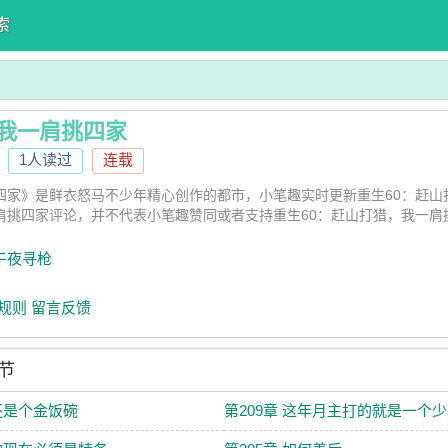
索
，我一肩挑四家
1人读过
连载
挑四家》是鲜衣怒马不少年精心创作的都市，小笔趣实时更新重生60：赶
肩挑四家评论，并不代表小笔趣赞同或者支持重生60：赶山打猎，我一肩
 午夜寻枪
规则
留言反馈
节
 还是个金饭碗
第209章 这年月主打的就是一个