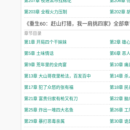
第207章 夜进黑市找棉花
第206章
第203章 全程火力压制
第202章
《重生60：赶山打猎，我一肩挑四家》全部章
章节目录
第1章 开局四个干妹妹
第2章 雄
第5章 土味情话
第6章 恶
第9章 荒年里的全肉宴
第10章 
第13章 大山哥夜里枪法，百发百中
第14章 
第17章 犯了众怒的张有福
第18章 
第21章 富贵归家有枪又有刀
第22章 
第25章 炸出一堆四大名鱼
第26章 
第29章 暴打恶毒亲属
第30章 