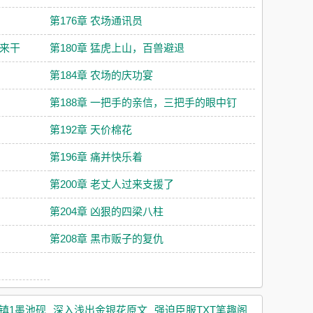
第176章 农场通讯员
人来干
第180章 猛虎上山，百兽避退
第184章 农场的庆功宴
第188章 一把手的亲信，三把手的眼中钉
第192章 天价棉花
第196章 痛并快乐着
第200章 老丈人过来支援了
第204章 凶狠的四梁八柱
第208章 黑市贩子的复仇
镇1墨池砚
深入浅出金银花原文
强迫臣服TXT笔趣阁