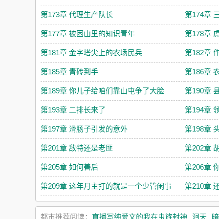
第173章 代理生产队长
第174章
第177章 被困山里的知识青年
第178章
第181章 金字塔尖上的农场民兵
第182章
第185章 青砖到手
第186章
第189章 你儿子给咱们靠山屯争了大脸
第190章
第193章 二排长来了
第194章
第197章 滑肠子引发的意外
第198章
第201章 敌特还是老匪
第202章
第205章 如何善后
第206章
第209章 这年月主打的就是一个少管闲事
第210章
都市推荐阅读：
直播写纯爱文的我在虫族封神
洄天
暗