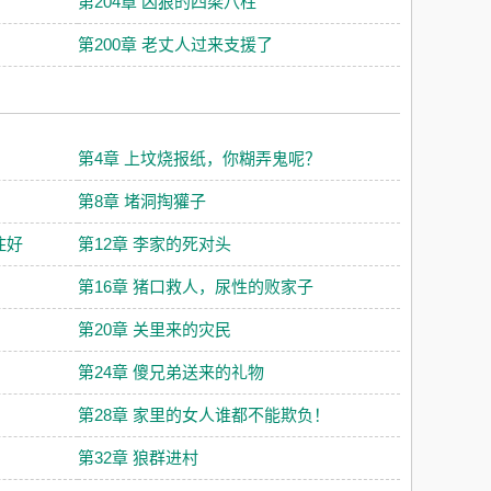
第204章 凶狠的四梁八柱
第200章 老丈人过来支援了
第4章 上坟烧报纸，你糊弄鬼呢？
第8章 堵洞掏獾子
住好
第12章 李家的死对头
第16章 猪口救人，尿性的败家子
第20章 关里来的灾民
第24章 傻兄弟送来的礼物
第28章 家里的女人谁都不能欺负！
第32章 狼群进村