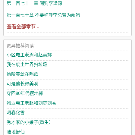
第一百七十一章 阉狗李逢源
第一百七十章 不要称呼李总管为阉狗
查看全部章节 ↓
灵异推荐阅读：
小区电工老周和赵美娜
我在废土世界扫垃圾
拾阶黄莺在唱歌
可是他长得美啊
穿回80年代摆地摊
物业电工老赵和刘梦刘香
呵春化雪
秀才家的小娘子(重生）
陆地键仙