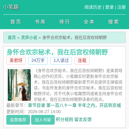
小笔趣
阅读历史
|
登录
|
注册
首 页
书 库
排 行
全 本
搜 索
首页
灵异小说
身怀合欢宗秘术，我在后宫权倾朝野
身怀合欢宗秘术，我在后宫权倾朝野
美君呀
24万字
1人读过
连载
《身怀合欢宗秘术，我在后宫权倾朝野》是美君呀
精心创作的灵异，小笔趣实时更新身怀合欢宗秘
术，我在后宫权倾朝野最新章节并且提供无弹窗阅
读，书友所发表的身怀合欢宗秘术，我在后宫权倾
朝野评论，并不代表小笔趣赞同或者支持身怀合欢
宗秘术，我在后宫权倾朝野读者的观点。
最新章节：
章节目录 第一百八十一章 半年之内，开店到京城
更新时间：2026-06-27 14:00
积分规则
留言反馈
投票推荐
加入书架