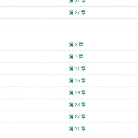
第 31 章
直播赚金币，织金锦、软烟罗纷纷到手。不受宠怕什么，这小日子也不错
反成了皇帝，她只想混日子的啊，怎么突然就成了皇后？202291日文
第 27 章
第 3 章
第 7 章
第 11 章
第 15 章
第 19 章
第 23 章
第 27 章
第 31 章