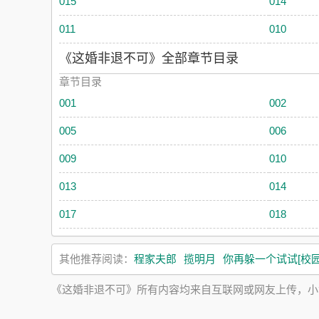
015
014
011
010
《这婚非退不可》全部章节目录
章节目录
001
002
005
006
009
010
013
014
017
018
其他推荐阅读：
程家夫郎
揽明月
你再躲一个试试[校园
《这婚非退不可》所有内容均来自互联网或网友上传，小