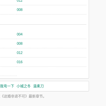
012
008
004
008
012
016
我弯一下
小城之冬
温柔刀
藏《这婚非退不可》最新章节。