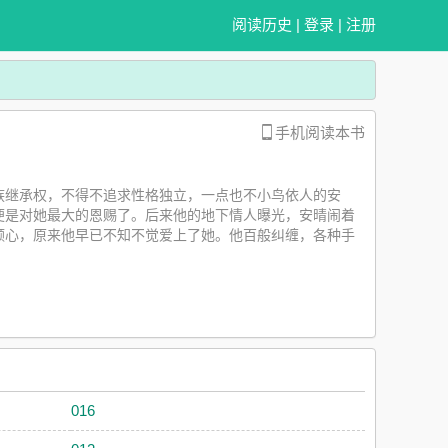
阅读历史
|
登录
|
注册
手机阅读本书
族继承权，不得不追求性格独立，一点也不小鸟依人的安
便是对她最大的恩赐了。后来他的地下情人曝光，安晴闹着
颗心，原来他早已不知不觉爱上了她。他百般纠缠，各种手
晴在童话中活了三年，曾一度以为，哪怕全世界的男人都是
吧。完结火葬场文《那就离婚吧》，点击专栏可以宰杀下一
放开我从头努力也坎坷通通不要好过。——黄伟文《好心分
问：为什么那天死的不是你，而是你妹妹？她抓着他的手，
扔掉她喜欢的衣服，拔掉她精心培植的花草，强迫她改变所
议，远走他乡。离开的那个傍晚，残阳如血、霞光漫天，她望
其实还活着。她再也不会爱你了，活该。
016