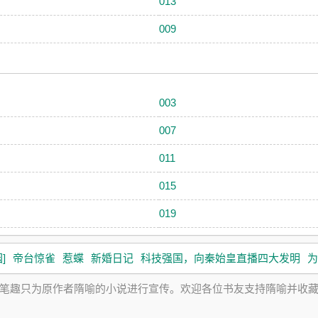
013
009
003
007
011
015
019
]
帝台惊雀
惹蝶
新婚日记
科技强国，向秦始皇直播四大发明
为
笔趣只为原作者隋喻的小说进行宣传。欢迎各位书友支持隋喻并收