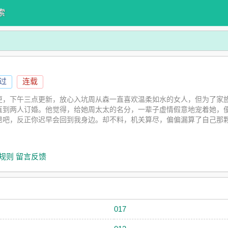
索
读过
连载
更，下午三点更新，放心入坑周从森一直喜欢温柔如水的女人，但为了家
直到两人订婚。他觉得，给她周太太的名分，一辈子虚情假意地宠着她，
退吧，反正你迟早会回到我身边。却不料，机关算尽，偏偏漏算了自己那
晴狠心的两巴掌。他这才惊慌地发现，这个女人好像再也追不回来了。安
而不染的白莲花。后来发现，这个男人是真·白莲花。多说无益，及时止损
，点击专栏可以收藏下半生陪住你怀疑快乐也不多没有心别再拖好心一早
规则
留言反馈
才等到酗酒的丈夫归来。她上前伺候，傅惟寻却用淬着毒的眼神看她，质
么不认得我了？傅惟寻一把甩开她：季清莹，你这个不要脸的冒牌货！他
仿”季清漪，哪怕一点儿也不行。在被他逼疯之前，季清漪留下一份离婚协
低头笑了下，在心里对他说：傅惟寻，你永远都不会知道，你爱的那个人
017