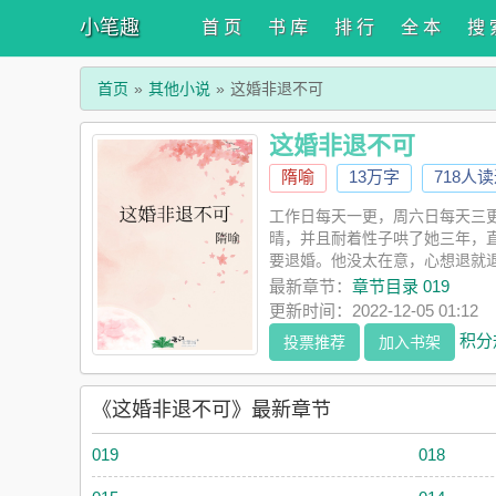
小笔趣
首 页
书 库
排 行
全 本
搜 
首页
其他小说
这婚非退不可
这婚非退不可
隋喻
13万字
718人
工作日每天一更，周六日每天三
晴，并且耐着性子哄了她三年，
要退婚。他没太在意，心想退就
段齐齐上阵，最后迎来的却是安
最新章节：
章节目录 019
大猪蹄子，她的那个也是出淤泥
更新时间：2022-12-05 01:12
本写《不如就分手》，文案如下
积分
投票推荐
加入书架
手》新婚之夜，季清漪枯坐半夜
惶惑地说：我就是妹妹啊，你怎
有生活习惯……他不允许她“模
《这婚非退不可》最新章节
着男人映在窗户上的挺拔身影，
019
018