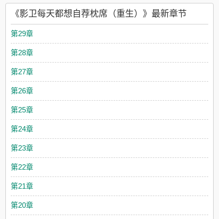
了吗（穿书）》求收藏----赵遂穿到了一本大男主文里，成了男主
《影卫每天都想自荐枕席（重生）》最新章节
进阶的……炮灰小说里他为了扶持小皇帝，处处跟男主作对，打
骂，侮辱，极尽折磨之能事，最后被荣耀归来的男主扔进了野狗
第29章
堆里撕成了碎片穿越过来的赵遂一激灵，赶紧扔掉了手中的鞭
子，要给男主送温暖，祈祷男主当上大将军后不要把他丢了喂狗
第28章
沈元安练武，他送去一把宝剑，还给人包好了扎个蝴蝶结送过去
沈元安吃饭，他打听好了喜好，三五不时的去送爱心餐沈元安不
第27章
喜小皇帝赵遂:让人告诉太傅，没事儿多布置点作业，别让孩子乱
窜惹人烦小皇帝气的哇哇大哭，太傅气的胡子跳了又跳，满朝文
第26章
武都知道摄政王是沈将军的狗腿子﹉﹉﹉﹉﹉﹉众人哀叹，这赵
氏天下……只怕要改姓沈了﹉﹉﹉﹉﹉﹉天下姓不姓沈赵遂不知
第25章
道，他只知道自己快姓沈了沈元安看他的眼神越来越不对劲逐渐
从鄙夷，到淡然，再到若有所思，最后升华到……势在必得沈元
第24章
安:听说你为了我连小皇帝都训斥了赵遂:是……是的沈元安:你就
那么喜欢我？赵遂:啊？沈元安:朝里都说你想姓沈赵遂:我不
第23章
是……我没有……不知道第二日，小皇帝委委屈屈的跑到摄政王
府当信鸽“皇叔，皇婶说他姓赵也成”赵遂:“……”不是，谁是你皇
第22章
婶？作业太少了是不是？小皇帝:……皇叔你笑的好猥琐1沈元安
攻x赵遂受，甜文，就是两个人健健康康快快乐乐谈恋爱的故事2
第21章
穿书前小皇帝是反派，穿书后被养成了……助攻3历史架空，穿书
无逻辑，一切都为了剧情服务
第20章