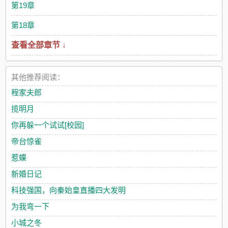
第19章
第18章
查看全部章节 ↓
其他推荐阅读：
程家夫郎
揽明月
你再躲一个试试[校园]
帝台惊雀
惹蝶
新婚日记
科技强国，向秦始皇直播四大发明
为我弯一下
小城之冬