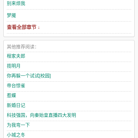
的人生中，原本有一个疼爱他的师尊，三个宠爱他的师兄，以及
别来烦我
三个休弃他的夫君。他不明白，那些人先是将他高高捧起，之后
又为何要将他狠狠摔下，还说他受的所有苦都是应得的。更不明
梦魇
白的是，为何那些人硬生生将他逼死，又在他死后，一个个追悔
查看全部章节 ↓
莫及，痛哭流涕。看着他们痛不欲生的样子，白炽感觉可笑极
了。欠他的，他迟早报复回来！ps：1，万人迷受，前期虐受，后
期虐渣攻，追妻火葬场追不上2，渣攻不上位，攻另有其人，
1v13，小学生文笔，胡编乱造4，受非攻处
其他推荐阅读：
程家夫郎
揽明月
你再躲一个试试[校园]
帝台惊雀
惹蝶
新婚日记
科技强国，向秦始皇直播四大发明
为我弯一下
小城之冬