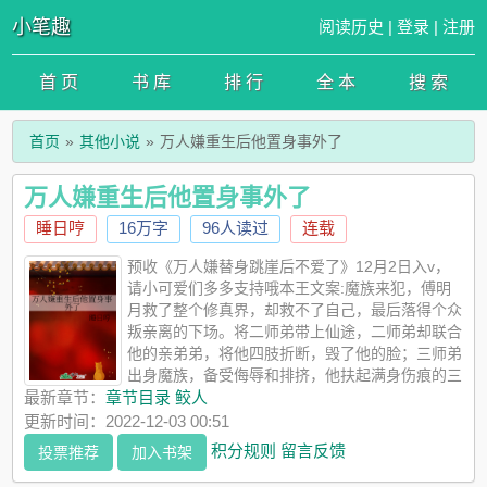
小笔趣
阅读历史
|
登录
|
注册
首 页
书 库
排 行
全 本
搜 索
首页
其他小说
万人嫌重生后他置身事外了
万人嫌重生后他置身事外了
睡日哼
16万字
96人读过
连载
预收《万人嫌替身跳崖后不爱了》12月2日入v，
请小可爱们多多支持哦本王文案:魔族来犯，傅明
月救了整个修真界，却救不了自己，最后落得个众
叛亲离的下场。将二师弟带上仙途，二师弟却联合
他的亲弟弟，将他四肢折断，毁了他的脸；三师弟
出身魔族，备受侮辱和排挤，他扶起满身伤痕的三
师弟，帮他一个个打回去，最后三师弟却将他当做杀父仇人，一
最新章节：
章节目录 鲛人
剑捅上了他的心脏；小师弟灵根被毁，他为其寻仙药补灵根，九
更新时间：2022-12-03 00:51
死一生，最后小师弟为了红颜将他关入水牢饿死；他照顾师门上
积分规则
留言反馈
投票推荐
加入书架
下，铁面无私，师父却觉得他心胸狭窄，待人苛责，剥夺了他大
师兄的身份，将濒死的他赶出仙门；未婚妻是修真界第一美人，