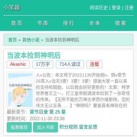
小笔趣
阅读历史
|
登录
|
注册
首 页
书 库
排 行
全 本
搜 索
首页
其他小说
当波本捡到神明后
当波本捡到神明后
Akashic
17万字
714人读过
连载
入v公告：本文将于20221130开始倒v，倒v章节
26章入v当天3更！3更！3更！感谢大家一直以来
的支持和鼓励，以后我会好好更新的！文案：柯学
世界卷王之一，打工皇帝假酒波本捡到了一张奇怪
的传单。【无所不能的万神主宰西尔维斯特，您的
伟大无以言表……】“神明吗？要是真有神存在的
话，就救救我的同期们吧。”他这么想着，随手把传单塞进了垃圾
最新章节：
章节目录 第 25 章
桶。然后，波本收获了一个黑漆漆的崽，同时记忆开启了混乱模
更新时间：2022-11-30 23:38
式。本该车祸去世的班长：降谷，你什么时候来参加我的订婚
积分规则
留言反馈
投票推荐
加入书架
宴？早已自杀身亡的幼驯染：零，为什么我好像看见了两个你？
未能实现狠揍总监愿望的炸弹狂人：边上去一点，别挡着我拆