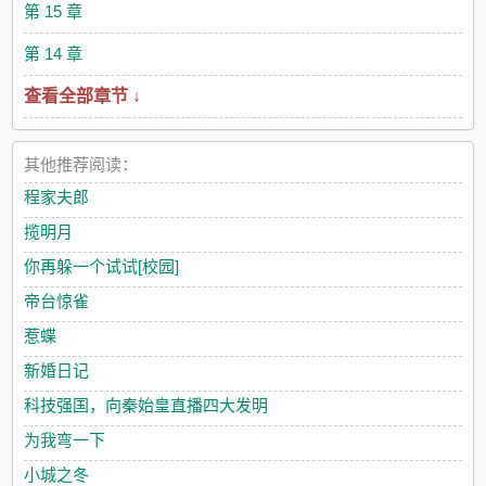
第 15 章
第 14 章
查看全部章节 ↓
其他推荐阅读：
程家夫郎
揽明月
你再躲一个试试[校园]
帝台惊雀
惹蝶
新婚日记
科技强国，向秦始皇直播四大发明
为我弯一下
小城之冬