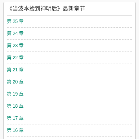
弹。英年早逝的机械天才兼女性之友：小降谷，周末一起去联谊
《当波本捡到神明后》最新章节
吗？十脸懵逼的波本：发生了什么？我的同期到底是活着还是死
了？崽拉了拉他的衣角：我实现了你的愿望，你得养我！波本：
第 25 章
原来是因为你吗？这么好的崽，扒拉过来圈住。黑崽：祂的长期
饭票，稳了！就是饭票的工作有亿点点危险，该怎么保护呢？系
第 24 章
统：尊敬的神明冕下，伴侣绑定你值得拥有，为您提供全方位的
伴侣保护。作为贴心的辅助，我已为您自动绑定，不用谢。黑
第 23 章
崽：？…………最后推一下预收：《舌尖上的酒厂》资深美食家
泽田晴彦误入热血少年漫，发现周边同事们似乎和他画风都不太
第 22 章
一样。左边一群不好好卖酒天天想碰瓷东京塔，右边一堆不好好
写书每天只想打打架。还是自己软萌可爱的纲吉弟弟来的可爱。
第 21 章
今天也是想回家的一天。等等！几天不见，他家弟弟怎么也成
boss了？！不可以，这太刑了！世界如此美好，人们却如此暴
第 20 章
躁。这样不好。但要搞定这一群家伙，就靠他一个太难了。他需
要帮手。那边那个做饭好吃的金发黑皮服务生，就你了！带领不
第 19 章
良人士领悟美食的精妙就靠咱们了！突然被cue的假酒波本：发生
了什么？为什么反派们突然开始专注干饭不搞事了？还有那个目
第 18 章
测是大boss的家伙，你离我远一点啊啊啊！
第 17 章
第 16 章