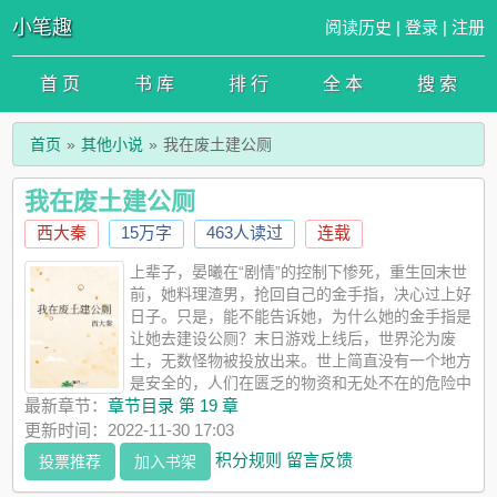
小笔趣
阅读历史
|
登录
|
注册
首 页
书 库
排 行
全 本
搜 索
首页
其他小说
我在废土建公厕
我在废土建公厕
西大秦
15万字
463人读过
连载
上辈子，晏曦在“剧情”的控制下惨死，重生回末世
前，她料理渣男，抢回自己的金手指，决心过上好
日子。只是，能不能告诉她，为什么她的金手指是
让她去建设公厕？末日游戏上线后，世界沦为废
土，无数怪物被投放出来。世上简直没有一个地方
是安全的，人们在匮乏的物资和无处不在的危险中
艰难求生。就在此时，出现了一个连锁公厕，它回收怪物的尸体
最新章节：
章节目录 第 19 章
和有害垃圾，出售生存物资，还会推出农田服务，让每个人都能
更新时间：2022-11-30 17:03
租赁上一块旱涝保收的锦绣良田。所以，捡捡垃圾就能拿去换
积分规则
留言反馈
投票推荐
加入书架
钱？怪物尸体不用费尽地焚烧掩埋，只要送进回收机，吐出来的
都是钱？那还emo什么？遍地都是钱哪！捡垃圾使我快乐！美化