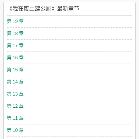
环境让我暴富！种种田就能让我过上好日子！许久之后——人民
《我在废土建公厕》最新章节
群众：“那个连锁公厕能不能开得快一点,什么时候开到我们基地？
家里垃圾快放不下啦！”晏曦：“别催了，在快了在快了！”
第 19 章
第 18 章
第 17 章
第 16 章
第 15 章
第 14 章
第 13 章
第 12 章
第 11 章
第 10 章