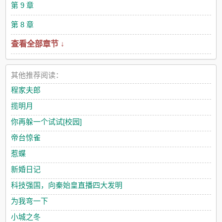
第 9 章
第 8 章
查看全部章节 ↓
其他推荐阅读：
程家夫郎
揽明月
你再躲一个试试[校园]
帝台惊雀
惹蝶
新婚日记
科技强国，向秦始皇直播四大发明
为我弯一下
小城之冬