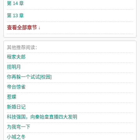
第 14 章
第 13 章
查看全部章节 ↓
其他推荐阅读：
程家夫郎
揽明月
你再躲一个试试[校园]
帝台惊雀
惹蝶
新婚日记
科技强国，向秦始皇直播四大发明
为我弯一下
小城之冬