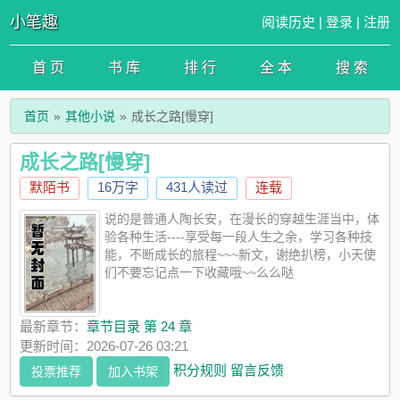
小笔趣
阅读历史
|
登录
|
注册
首 页
书 库
排 行
全 本
搜 索
首页
其他小说
成长之路[慢穿]
成长之路[慢穿]
默陌书
16万字
431人读过
连载
说的是普通人陶长安，在漫长的穿越生涯当中，体
验各种生活----享受每一段人生之余，学习各种技
能，不断成长的旅程~~~新文，谢绝扒榜，小天使
们不要忘记点一下收藏哦~~么么哒
最新章节：
章节目录 第 24 章
更新时间：2026-07-26 03:21
积分规则
留言反馈
投票推荐
加入书架