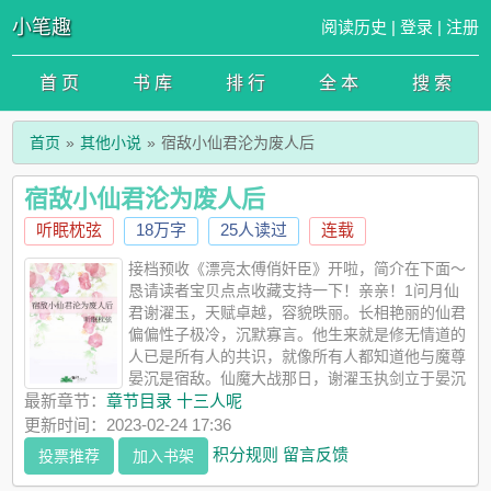
小笔趣
阅读历史
|
登录
|
注册
首 页
书 库
排 行
全 本
搜 索
首页
其他小说
宿敌小仙君沦为废人后
宿敌小仙君沦为废人后
听眠枕弦
18万字
25人读过
连载
接档预收《漂亮太傅俏奸臣》开啦，简介在下面～
恳请读者宝贝点点收藏支持一下！亲亲！1问月仙
君谢濯玉，天赋卓越，容貌昳丽。长相艳丽的仙君
偏偏性子极冷，沉默寡言。他生来就是修无情道的
人已是所有人的共识，就像所有人都知道他与魔尊
晏沉是宿敌。仙魔大战那日，谢濯玉执剑立于晏沉
面前，剑尖指向他的眼睛，神情冷若冰霜，眼中杀意尽显。面对
最新章节：
章节目录 十三人呢
晏沉不可置信的质问，他只是微微凝眉，冷冷吐出一句“天下邪
更新时间：2023-02-24 17:36
魔，我固当诛。”世人拍手叫好，赞仙君为仙界镇石，有仙君除魔
积分规则
留言反馈
投票推荐
加入书架
卫道是天下大幸。却无人知道，站在他对面的魔头曾是他的爱
人。2晏沉再见谢濯玉时，他修为尽失、灵脉被废，昔日高高在上