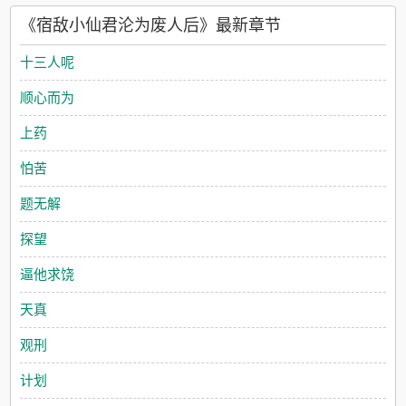
的仙君已是废人一个，比凡人还脆弱。甚至，他好像还失忆了。
《宿敌小仙君沦为废人后》最新章节
他恨谢濯玉入骨，明明该果断地杀了他，却在目光落到那毫无血
色的嘴唇时突然松手了。“谢濯玉，你欠我的还未还清，”他目光阴
十三人呢
鸷，声音狠厉，“我才不会让你死得痛快。”3谢濯玉被宿敌囚于魔
宫，已经做好了被百般折磨的准备。晏沉阴晴不定，动不动就说
顺心而为
把他丢去万魔窟或者送去试毒，对他的恨意从不掩藏。可被安排
来伺候他的侍女却每日准时为他送来新鲜美味的饭食，在他偶尔
上药
提出要求时马上点头答应，无人给他看半分脸色。时日一长，谢
濯玉觉出不对，心生困惑：魔君折磨人方式这么特别吗……？ 阅
怕苦
读指南：1长情嘴硬心软宠妻魔尊攻x外冷内软冰皮糖糕小仙君受2
宿敌老婆变变变，破镜重圆+失忆，好大一泼狗血。主基调甜甜，
题无解
有一点虐，没有超级火葬场因为攻受其实都很爱对方。（tip：攻
前期恨受、不能接受自己喜欢受时期会对受很凶甚至伤害受，后
探望
面喜欢上会炭烤一下。过激受控or攻控不宜食用。看了部分章节
觉得不能接受前期相处模式的不用逼自己可以左上角）3偶尔捉
逼他求饶
虫，敏感章节因为特殊原因有错字不会改。4封面是花钱买的有授
权模板，若有相同人物纯属巧合。（本文案改于202329）接档文
天真
《漂亮太傅俏奸臣》预收已开，求个收藏支持～1裴聿行出身清流
名门，十六岁就三元及第，是大靖立朝百年来最年轻的状元郎。
观刑
先帝盛赞其为“不世出的栋梁之材”，第二年就点他为太子太傅。裴
太傅容貌姝丽绝艳，但性子冷淡，拒人于千里。唯一可惜的是，
计划
他是个中庸。饶是如此，有貌有才的裴聿行依旧是京中无数名门