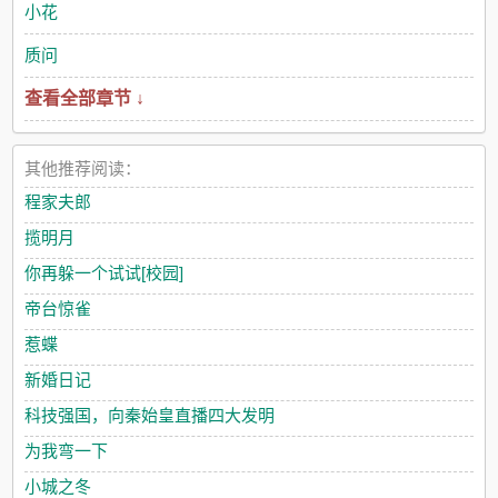
闺秀倾慕之人。但谁也不知道风光霁月的裴大人其实藏着两个大
小花
秘密。其中一个还与那狼子野心的权奸楼渊有关。2永宁三年冬，
圣上将裴太傅指婚给声名狼藉的权臣楼渊。圣旨一下，满朝哗
质问
然，所有人都以为阴鸷的楼渊会当场发怒抗旨。然而下一刻，楼
查看全部章节 ↓
渊竟面带微笑拱手行礼，爽快接旨，惊掉了所有人下巴。裴聿行
惊讶地抬眸望去，却对上了楼渊带着笑的眼睛，然后就见他嘴唇
轻动。 “裴大人，恭喜你我。”众文臣为裴聿行不平，赞其高义，
叹他可怜，暗道圣上昏庸；楼渊党羽觉得此乃圣上忌惮大人，赐
其他推荐阅读：
婚只为在大人身边埋刺。只有垂眼勾唇笑出来的楼渊知道，为了
程家夫郎
求得这场姻缘，他早已蓄谋已久。今生重来一次，仇他要报，裴
聿行他也要。食用指南： 1心机深沉笑面虎权奸攻x对外清冷对攻
揽明月
温软钓系、身体病弱文臣受 2攻重生，复仇和漂亮老婆我都要。 3
你再躲一个试试[校园]
权谋小白初上路，攻受事业感情都很顺。 4古代abo不生子，乾元
a中庸b坤泽o。攻是乾元，受有惊喜w（这个书名真的好羞耻〃w
帝台惊雀
〃只是暂定，开文审核不过会修改）
惹蝶
新婚日记
科技强国，向秦始皇直播四大发明
为我弯一下
小城之冬