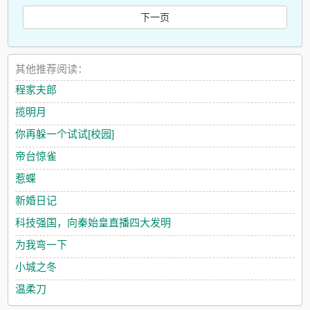
下一页
其他推荐阅读：
程家夫郎
揽明月
你再躲一个试试[校园]
帝台惊雀
惹蝶
新婚日记
科技强国，向秦始皇直播四大发明
为我弯一下
小城之冬
温柔刀