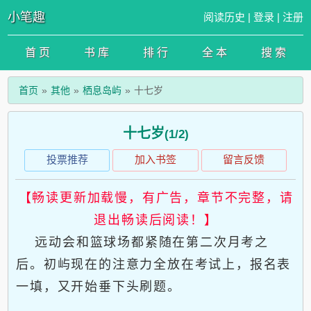
小笔趣
阅读历史
|
登录
|
注册
首 页
书 库
排 行
全 本
搜 索
首页
其他
栖息岛屿
十七岁
十七岁
(1/2)
投票推荐
加入书签
留言反馈
【畅读更新加载慢，有广告，章节不完整，请
退出畅读后阅读！】
远动会和篮球场都紧随在第二次月考之
后。初屿现在的注意力全放在考试上，报名表
一填，又开始垂下头刷题。