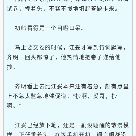
试卷，撑着头，不紧不慢地填起答题卡来。
初屿看得是一个目瞪口呆。
马上要交卷的时候，江妥才写到诗词默写，
齐明一回头都惊了，他热情地把卷子递给他
抄。
齐明看上去比江妥本来还有着急，颇有点皇
上不急太监急地催促道：“抄啊，妥哥，抄
啊。”
江妥已经放下笔，还是一副没睡醒的散漫模
样，正低垂着头，在等手机开机，闻言眼都没