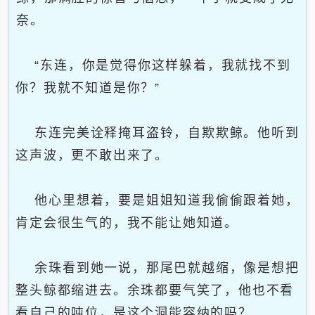
奈。
“东连，你是觉得你这样躲着，我就找不到
你？我就不知道是你？”
东连完美诠释掩耳盗铃，自欺欺鲸。他听到
这声波，更不敢出来了。
他心里想着，要是姐姐知道我偷偷跟着她，
肯定会很生气的，我不能让她知道。
余珠看到她一说，那尾巴就越缩，像是想把
整头鲸都缩进去。余珠都要气笑了，他也不看
看自己的吨位，是这个洞能容纳的吗？