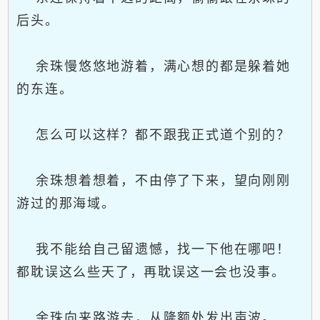
后头。
余珠慢悠悠地游着，满心想的都是躲着她
的东连。
怎么可以这样？都不跟我正式道个别的？
余珠想着想着，不由停了下来，望向刚刚
游过的那海域。
我不能给自己留遗憾，找一下他在哪吧！
都耽误这么些天了，再耽误这一会也没事。
余珠向来路游去，从隆额处发出声波。