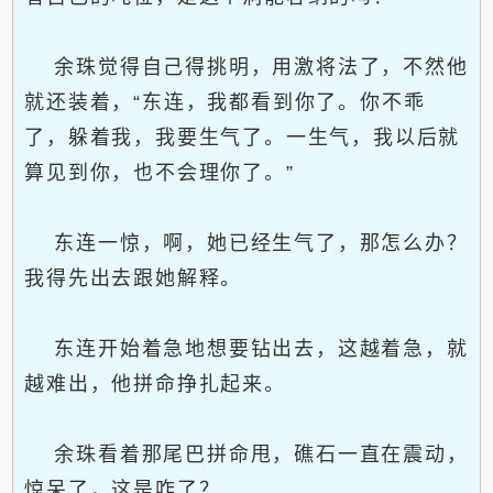
余珠觉得自己得挑明，用激将法了，不然他
就还装着，“东连，我都看到你了。你不乖
了，躲着我，我要生气了。一生气，我以后就
算见到你，也不会理你了。”
东连一惊，啊，她已经生气了，那怎么办？
我得先出去跟她解释。
东连开始着急地想要钻出去，这越着急，就
越难出，他拼命挣扎起来。
余珠看着那尾巴拼命甩，礁石一直在震动，
惊呆了，这是咋了？