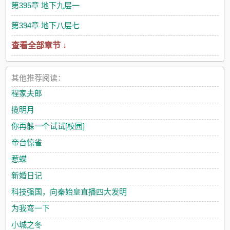
末世社畜边溪云好不容易在安全区里买了房，结果却在交房当天
第395章 地下九层一
穿越了。她穿成了被遗弃的孤儿，从无边无际的垃圾场中爬出，
被生活在荒星上的老夫妇收养。边溪云热泪盈眶：“我的房子！”
第394章 地下八层七
努力了那么久才买到的房子飞走了。奋斗社畜边溪云强打精神，
查看全部章节 ↓
安慰自己：旧的不去，新的不来，下一套更好。买房！再买一
次！边溪云仔细浏览了一遍房产中介的广告，定下了新的买房计
划。 老夫妇太穷，没办法帮忙，全都得靠自己。边溪云毫不犹豫
地报名了机甲系的人才选拔。原因无他：只有机甲系包吃包住，
其他推荐阅读：
还给发奖学金。顺利毕业，就能掏得起首付。拿到联赛大奖，更
程家夫郎
是可以直接搬家，住到漂亮的帝星去！入学选拔中，边溪云以最
快的速度完成了所有测试，勇夺第一。同学们议论纷纷：“此女恐
揽明月
怖如斯，定是想给大家一个下马威！”边溪云：打工快迟到了，急
你再躲一个试试[校园]
死我了！ 军校比拼中，边溪云单枪匹马，冲入对手之中，击败了
所有人。对手们议论纷纷：“此女恐怖如斯，定是被隐世家族培养
帝台惊雀
出来的种子选手！”边溪云：听说打败一个人就有一笔钱？这些钱
全都是我的！ 星际联赛中，边溪云成为全星网关注的顶尖战力。
惹蝶
有媒体采访她：“请问是什么让你如此强大，所向披靡？”边溪云目
新婚日记
光坚定：“我要买房！”众人：“？？？” 决赛前夕。敌军试图买通边
溪云：“只要你愿意放弃比赛，我们一人送你一套帝星豪宅！”友军
科技强国，向秦始皇直播四大发明
试图买通边溪云：“看见我们队里的奶妈了没有？他是离家出走的
为我弯一下
帝国太子！帮我们夺下冠军，整个帝星都是你的！” 整个帝星！？
边溪云惊讶望去。奶量十足的帝国太子耳尖微红：“也……也不是
小城之冬