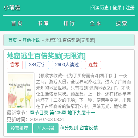
小笔趣
阅读历史
|
登录
|
注册
首 页
书 库
排 行
全 本
搜 索
首页
其他小说
地窟逃生百倍奖励[无限流]
地窟逃生百倍奖励[无限流]
尝寒
284万字
2600人读过
连载
【预收求收藏~《为了买房而奋斗[机甲]》】一夜
之间，游戏入侵，全世界沉降地底，进入了广阔而
未知的地窟世界。只有找到“通向地表之门”，才能
让生活恢复原状。顾磊磊。上一秒，还在修她半年
内坏了十二次的电脑；下一秒，便两手空空，出现
在了古怪森冷的狭窄洞穴中。黑暗无光，诡物横
行，唯有洞穴里的自动贩售机提供着一人一份的“生存补给”。【一
最新章节：
章节目录 第405章 地下九层十一
把木镐，一包压缩饼干，一瓶矿泉水！这就是来自起始点的全部
更新时间：2026-07-03 03:21
馈赠！想要更多的话，请探索其他洞穴，寻找新的贩售机！】----
积分规则
留言反馈
投票推荐
加入书架
游戏刚开始，直播摄像头四处飘动，最后停留在了一位平平无奇
的参与者头顶。【根据资料显示，她是一位柔弱的地球人。要不