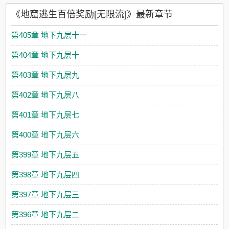
要赌一赌，什么时候会弹尽粮绝？哭着喊妈妈？】“……这是一份
《地窟逃生百倍奖励[无限流]》最新章节
的量吗？”在摄像头的注视下，顾磊磊挣扎着爬出由木镐、压缩饼
干和矿泉水堆成的小山。她身边的自动贩售机冒着白烟，吐出的
第405章 地下九层十一
商品几乎堆满了整个洞穴。【……】【阅读指南】1，男主是沉眠
于地底深处的古神。2，升级流爽文。3，非典型性地窟求生类小
第404章 地下九层十
说，兼带一部分克系内容。【同题材预收《诡异综艺我靠作死飞
升[无限流]》，更多预收详见作者专栏，喜欢的话请点个收藏
第403章 地下九层九
哦！】★【预收一】《天灾囤货百倍奖励》重生回到末世之前，
陶甜甜做的第一件事就是：掏空银行卡买下大量物资，然后放在
第402章 地下九层八
微博上抽奖赠送。当网友们议论纷纷，猜测这位“慈善富婆”到底是
谁的时候，只有陶甜甜知道自己非但不富，而且很穷。她之所以
第401章 地下九层七
这样做，是因为在三个月后，世界将陷入“天灾轮回游戏”。高温、
严寒、极夜、雾霾、酸雨……灾难接踵而至，人们被传送到不同
第400章 地下九层六
的世界中，如浮萍般挣扎求生。恶劣环境摧毁的不止是道德与秩
序，还有现代工业体系所造就的一切。等到那时，哪怕她手握“助
第399章 地下九层五
人为乐”系统，也无法凭空变出物资。【“助人为乐”系统】每送给
别人一样东西，自己就可以获得一百样作为奖励。一样变百样，
第398章 地下九层四
百样变万样。你的物资将取之不尽，用之不竭。——所有陷入“天
灾轮回游戏”的玩家都听说过“陶甜甜”这个名字。据说她手无缚鸡
第397章 地下九层三
之力，却总会在众人绝望之时突然出现，留下一线生机。但小
心，千万不要动打劫或是绑架的坏念头。要不然她饲养的恶魔，
第396章 地下九层二
将亲手取走你的生命……★【预收二】《为了买房而奋斗[机甲]》