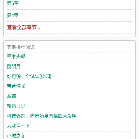
的。梦中，得知真相之后，父母为了不让养女伤心，将她拒之门
第5章
外。梦醒时，宁甜接到电话，是她之前托人联系的私家侦探。“已
经找到首富家的联系方式，把尾款结算了，给你发过去。”宁甜双
第4章
手交叉：拒绝！……拒绝认亲后，宁甜走大运了。先是因一部天
查看全部章节 ↓
上掉馅饼砸中她的电视剧一炮而红；再是高奢品牌主动点名选她
作为代言人；又是被当下最红恋综邀请，成为常驻女嘉宾。综艺
录制现场，男女嘉宾排排坐，互相送出彼此的心动橄榄枝。影帝
男一：我选宁甜。霸总男二：选宁甜。顶流男三：宁甜。主持
其他推荐阅读：
人：宁甜高票当选，可以问一下原因吗？三位男嘉宾异口同声：
程家夫郎
她是我妹妹。弹幕区观众炸了。【宁甜太茶了吧，认了这么多哥
哥？】【难怪最近火了，干哥哥砸资源了。】【三个干哥哥碰
揽明月
面，这是什么顶级修罗场？】三位大佬：误会了，亲妹妹。宁甜
你再躲一个试试[校园]
懵了。梦境没有告诉她，除了父母之外，她还有三个亲哥哥。
……霍家三兄弟，从小与父母感情疏离，原因是丢失妹妹之后，
帝台惊雀
父母毫不犹豫地领养了一个替代品。他们以为再也见不到妹妹
了。直到那一天，电视上一个小龙套的身影一闪而过。她叫宁
惹蝶
甜。他们怕吓到她，便用自己的方式慢慢接近她。大哥给宁甜投
新婚日记
了一部剧。二哥给宁甜自己品牌的全球终身代言人合同。三哥向
对自己诚意邀约的综艺节目提出要求，宁甜上，他也上！霍家三
科技强国，向秦始皇直播四大发明
兄弟终于有机会好好和妹妹相处。恋爱综艺被上成了亲情综艺。
为我弯一下
但是一不小心，还是没防住。恋综男四号把他们妹妹拐走了。
气！
小城之冬