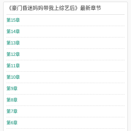
国。甚至原女主的女儿，都在综艺节目中屡屡打她女儿的脸，成
《豪门昏迷妈妈带我上综艺后》最新章节
为观众心中唯一的国民小公主。祝心分不清现实与梦境。她的便
宜老公为什么要一蹶不振？不对，等一下，她还有个女儿？“吧唧”
第15章
一声，脸颊被印下一个温温热热又湿答答的吻。祝心长睫轻颤，
印入眼帘的，是一张像是用圆规画出来的兴奋小肉脸。“爸爸！糖
第14章
糖亲醒妈妈啦！”看着眼前软软糯糯的小团子和眼角微红的男人，
祝心想起来了。在车祸之前的两个月，自己刚生下一个小娃娃。
第13章
她竟昏迷了整整四年。……祝心苏醒，状态良好，接下一档综
艺。【离婚综艺？坐等江总和她离婚！】【舒舒夫妻是来给综艺
第12章
的常驻嘉宾做模范夫妻榜样的，昔日闺蜜事业爱情双丰收，自己
作成这样，祝心脸红吗？】可后来，观众们看见：落日余晖之
第11章
下，祝心在摇椅上不自觉睡着，江屹温柔拂开她额间发丝，盖上
薄毯。软乎乎的小团子钻进妈妈怀里贴贴，还呼朋引伴似的喊爸
第10章
爸一块儿。另一边，傅舒舒和她丈夫半夜三点喊醒女儿出发去看
日出。孩子哭闹不止，夫妻俩神情狼狈不耐。观众们：？……在
第9章
鬼门关走了一趟，祝心决定不再顾及家族利益，她接下离婚综
艺，好好与这段婚姻道别。可那一天，祝心看见糖糖小课堂悄悄
第8章
开课了。“糖糖，怎么妈妈一见你就笑，一见我就生气？能不能教
教爸爸？”“爸爸别去惹妈妈就好啦！”“那不行！”下一本《拒绝认亲
第7章
后和亲哥爆红了！》求收藏～宁甜是娱乐圈查无此人的小透明。
她空有美貌，但没背景没人脉没资源，名副其实的糊咖。可宁甜
第6章
知道，其实自己是首富霍家走失多年的千金。那是一个梦告诉她