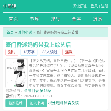
小笔趣
阅读历史
|
登录
|
注册
首 页
书 库
排 行
全 本
搜 索
首页
其他小说
豪门昏迷妈妈带我上综艺后
豪门昏迷妈妈带我上综艺后
溯时
13万字
83人读过
连载
【正文已完结，番外日更中。】【下一本《拒绝认
亲后和亲哥爆红了！》、《咸鱼幼崽是真千金啦》
求收藏～】富家千金祝心与江家二儿子联姻，婚后
一年多突遇车祸，成了植物人。她断断续续做着一
个梦。梦中，祝心生活在一本豪门甜宠文中，是书
中女主的对照组。原女主嫁给爱情，与丈夫恩爱甜
蜜，粉丝磕糖出圈。而她与丈夫因商业联姻结合，貌合神离，又
最新章节：
章节目录 第15章
在与原女主搭戏时屡屡被传性格骄纵、不敬业等，遭遇黑粉攻
更新时间：2026-08-06 03:21
击，事业一落千丈。骂声在祝心昏迷之后戛然而止。原女主接下
积分规则
留言反馈
投票推荐
加入书架
原本属于她的剧本，影片票房口碑双丰收，摘得影后桂冠。原男
主在她丈夫一蹶不振后“捡漏”江家产业，打造属于自己的商业帝