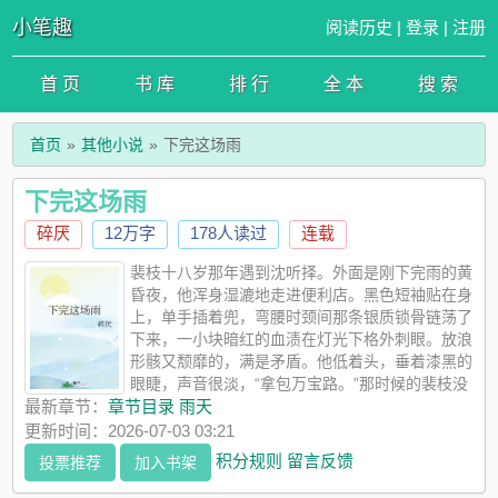
小笔趣
阅读历史
|
登录
|
注册
首 页
书 库
排 行
全 本
搜 索
首页
其他小说
下完这场雨
下完这场雨
碎厌
12万字
178人读过
连载
裴枝十八岁那年遇到沈听择。外面是刚下完雨的黄
昏夜，他浑身湿漉地走进便利店。黑色短袖贴在身
上，单手插着兜，弯腰时颈间那条银质锁骨链荡了
下来，一小块暗红的血渍在灯光下格外刺眼。放浪
形骸又颓靡的，满是矛盾。他低着头，垂着漆黑的
眼睫，声音很淡，“拿包万宝路。”那时候的裴枝没
想过和他再有交集。可是后来，她还见过少年意气风发的样子。
最新章节：
章节目录 雨天
“要做救世主吗？沈听择。”“我只救你。”他们活该是绝配，天生一
更新时间：2026-07-03 03:21
对。【痞帅风投gpx清冷刺青师】he文案废，辛苦大家点点正文，
积分规则
留言反馈
投票推荐
加入书架
鞠躬日更，零点左右，有事会提前说防盗70——预收《淤痕》纪
晚知道自己是个不折不扣的问题学生，也知道隔壁班的陈迟颂放