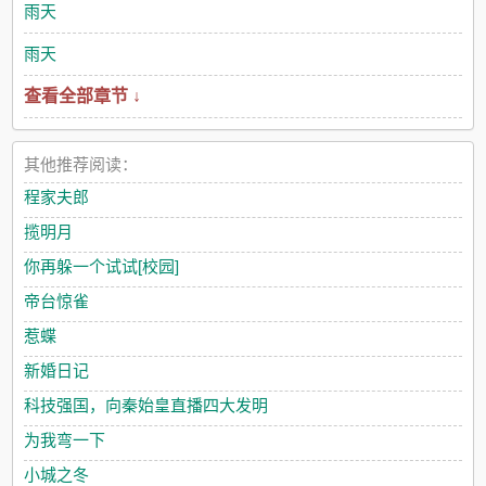
雨天
雨天
查看全部章节 ↓
其他推荐阅读：
程家夫郎
揽明月
你再躲一个试试[校园]
帝台惊雀
惹蝶
新婚日记
科技强国，向秦始皇直播四大发明
为我弯一下
小城之冬