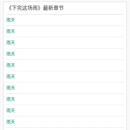
浪形骸，坏到了骨子里。两人都是处分单上的常客，也一起站在
《下完这场雨》最新章节
国旗下念过检讨。外人眼里，他们能搞到一起并不稀奇。直到那
天纪晚在无人后巷，扯下自己的吊带一角，朝陈迟颂笑：“你看。”
雨天
陈迟颂抽烟的动作一顿，视线扫过，看清她锁骨那儿的鲜红纹
身。就三个字，陈迟颂。每一笔都是少女赤裸又张扬的表白。光
雨天
线昏暗，纪晚没察觉到陈迟颂眼底的情绪。只在几秒的沉默后，
他掐了指间的烟，哼笑着拽过她的手臂，把人按进怀里恶狠狠地
雨天
吻。可是后来陈迟颂对她说：“纪晚，我见过你穿白裙的样子。”-
陈迟颂出国那天，北江下了很大一场雨。纪晚没去机场送他，而
雨天
是一个人去了距离机场几十公里外的纹身店，想要洗掉锁骨上那
个可笑的纹身。店外雨声震耳欲聋，却都不及老板的话让人心
雨天
颤。“姑娘，这个名字，我上个星期纹过一样的，只不过——”“那
个男生纹的是陈迟颂爱纪晚。”
雨天
雨天
雨天
雨天
雨天