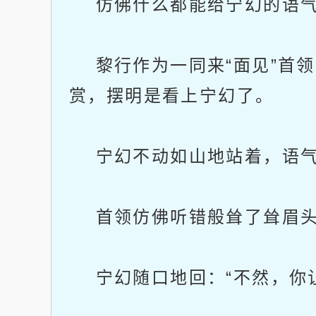
仿佛什么都能给宁幻的语
黎行作为一同来“面见”首领
赏，摆明是看上宁幻了。
宁幻不动如山地站着，语气平
首领仿佛听错般耸了耸眉头，
宁幻随口地回：“不然，你让