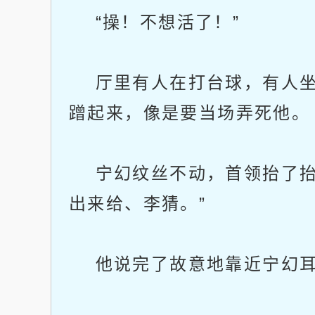
“操！不想活了！”
厅里有人在打台球，有人坐
蹭起来，像是要当场弄死他。
宁幻纹丝不动，首领抬了抬手
出来给、李猜。”
他说完了故意地靠近宁幻耳边