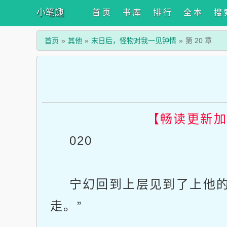
小笔趣
首 页
书 库
排 行
全 本
搜 
首页
其他
末日后，怪物对我一见钟情
第 20 章
【畅读更新
020
宁幻回到上层见到了上他的
走。”