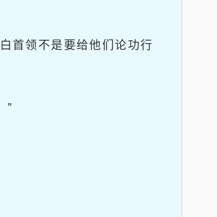
白首领不是要给他们论功行
”