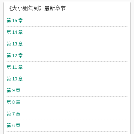
人拖进了安全通道里。同事大惊！还以为公司混进来什么危险人
《大小姐驾到》最新章节
物，想趁乱对桑筠下手，连忙赶去营救。结果当他气喘吁吁冲进
安全通道里的时候，正在角落激吻的俩人正迎着他手机的灯光望
第 15 章
过来，其中一位俨然就是他那不苟言笑的上司秦眠，唇边染上的
口红颜色刺痛了他的眼睛。同事：现在写辞职信还来得及吗？-下
第 14 章
本开《孤岛难鸣》专栏可以点个收藏~怼天怼地腹黑大明星x脑回
路清奇傻的摄影师1顶流顾屿不止有张好皮相，还有张好嘴皮子。
第 13 章
上到公司老板，下到无良狗仔，来一个怼一个，你让我不开心我
就让你天天不开心。偏偏粉丝吃他这套反骨叛逆人设，引得不少
第 12 章
人东施效颦。某天听说顾屿终于舍得下凡，看上了某个小摄影
师，又黏又缠，无心工作。粉丝表示：谢谢，不信谣，不传谣。2
第 11 章
后来某次直播活动，粉丝亲眼见到刚刚还在一条条念ky弹幕正在
怼人的顾屿忽然消声，起身去拥抱那个无意间闯入镜头的女孩。
第 10 章
顾屿黏黏糊糊，大狗狗似的把脑袋埋进对方颈窝，低声抱怨，“怎
么又要去工作？你都没陪我几天。”少女毫不客气把顾屿讨厌被人
第 9 章
碰的头发好一通rua，半开玩笑道，“你好黏人啊顾屿。”顾屿收紧
双臂不肯松手，“……只黏你。” 围观了全程的粉丝：你
第 8 章
谁？？？？？-
第 7 章
第 6 章