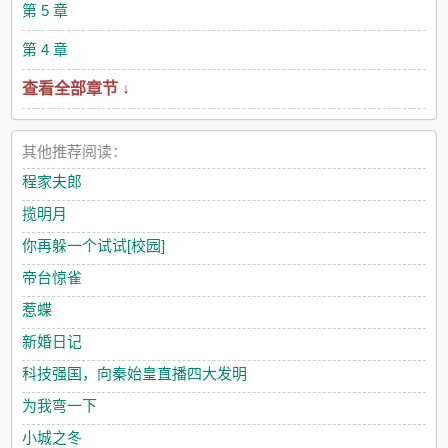
第 5 章
第 4 章
查看全部章节 ↓
其他推荐阅读：
程家夫郎
揽明月
你再躲一个试试[校园]
帝台惊雀
惹蝶
新婚日记
科技强国，向秦始皇直播四大发明
为我弯一下
小城之冬