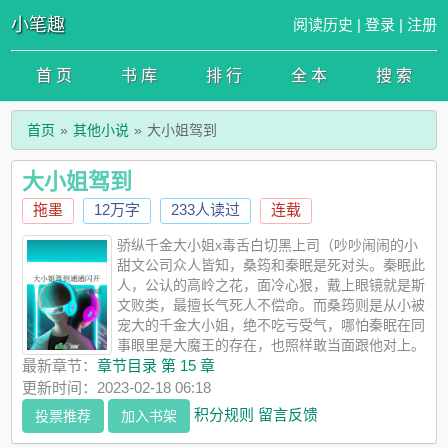
小笔趣
阅读历史
|
登录
|
注册
首 页
书 库
排 行
全 本
搜 索
首页
其他小说
大小姐驾到
大小姐驾到
拖墨
12万字
233人读过
连载
骄纵千金大小姐x毒舌白切黑上司（吵吵闹闹的小
甜文公司众人皆知，桑筠和秦眠是死对头。秦眠此
人，公认的高岭之花，面冷心狠，戴上眼镜就是斯
文败类，最擅长气死人不偿命。而桑筠则是从小被
宠大的千金大小姐，绝不吃亏受气，哪怕秦眠在同
事眼里是大魔王的存在，也照样敢当面跟他对上。
他觉得她骄纵难伺候，而她看不惯他人前人后两幅皮囊，装模作
最新章节：
章节目录 第 15 章
样。当全公司的人都觉得这对冤家会这么斗到地老天荒的时候，
更新时间：2023-02-18 06:18
这俩人不知道什么时候商量好了收购，直接升职为总裁和总裁夫
积分规则
留言反馈
投票推荐
加入书架
人。作为见证者的同事们：……相，相爱相杀文学是真的。-新任
ceo接任大典前一个小时，某个同事在去洗手间的路上看见桑筠被