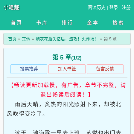
小笔趣
阅读历史
|
登录
|
注册
首 页
书 库
排 行
全 本
搜 索
首页
其他
炮灰花瓶失忆后，渣攻！火葬场！
第 5 章
第 5 章
(1/2)
投票推荐
加入书签
留言反馈
【畅读更新加载慢，有广告，章节不完整，请
退出畅读后阅读！】
雨后天晴，炙热的阳光照射下来，却被北
风吹得变冷了。
这天，池海霖一早去上班，苏燃也出门去