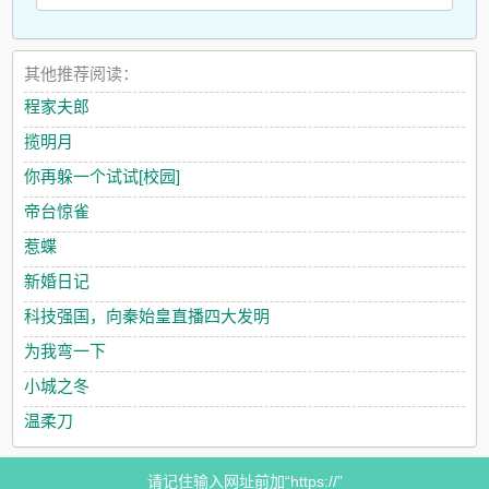
其他推荐阅读：
程家夫郎
揽明月
你再躲一个试试[校园]
帝台惊雀
惹蝶
新婚日记
科技强国，向秦始皇直播四大发明
为我弯一下
小城之冬
温柔刀
请记住输入网址前加“https://”