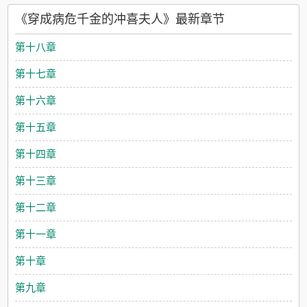
界的存活率，她要噶了，您还能活？】岑夏呆住，心想：荣华富
《穿成病危千金的冲喜夫人》最新章节
贵我不要了，大小姐你可千万别死啊！婚礼当晚，岑夏迫不及待
去拜见自己命悬一线的妻子。季晚卿凌霜傲雪，一身病骨挺立于
第十八章
轮椅之上，即便不开口说话，只一个眼神就让靠近之人退避千
里。岑夏当场就被轰出了房间，之后，为了苟命，她做出了一系
第十七章
列奇葩攻略：她为大小姐做拿手的疙瘩汤；带她去草坪“喂蚊子”；
陪她玩“拍一拍”游戏……终于，在小可爱无奇不有治愈下，病危大
第十六章
小姐竟然奇迹般地复活了，她重回昔日舞台，光鲜亮丽被众人拥
簇。岑夏看着蹭蹭往上冒的幸福值，欣喜又酸涩。眼看这冲喜夫
第十五章
人如今也算是做到头了，她收拾行李准备回到自己的朝九晚六。
季晚卿红着眼眶将人从身后拥住，哽咽着重复：“夏夏，不要走，
第十四章
不要离开我，我不让你离开我……”温暖治愈小太阳美强惨清冷姐
姐
第十三章
第十二章
第十一章
第十章
第九章