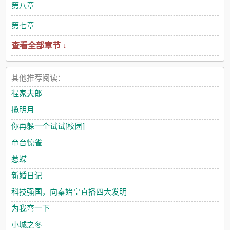
第八章
第七章
查看全部章节 ↓
其他推荐阅读：
程家夫郎
揽明月
你再躲一个试试[校园]
帝台惊雀
惹蝶
新婚日记
科技强国，向秦始皇直播四大发明
为我弯一下
小城之冬