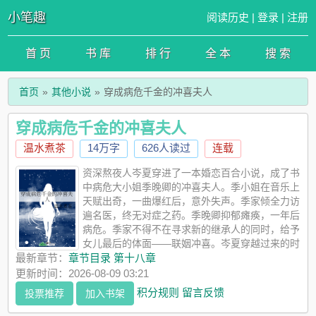
小笔趣
阅读历史
|
登录
|
注册
首 页
书 库
排 行
全 本
搜 索
首页
其他小说
穿成病危千金的冲喜夫人
穿成病危千金的冲喜夫人
温水煮茶
14万字
626人读过
连载
资深熬夜人岑夏穿进了一本婚恋百合小说，成了书
中病危大小姐季晚卿的冲喜夫人。季小姐在音乐上
天赋出奇，一曲爆红后，意外失声。季家倾全力访
遍名医，终无对症之药。季晚卿抑郁瘫痪，一年后
病危。季家不得不在寻求新的继承人的同时，给予
女儿最后的体面——联姻冲喜。岑夏穿越过来的时
候，原主爸妈已经将她作为商业棋子嫁给了季家，且正与大小姐
最新章节：
章节目录 第十八章
未来遗像拜堂。【叮，恭喜宿主，完成“婚后幸福指数系统”绑定，
更新时间：2026-08-09 03:21
您的任务对象季晚卿……】意识到自己穿了的岑夏，在听到任务
积分规则
留言反馈
投票推荐
加入书架
对象时心中万分窃喜：季晚卿可是豪门千金，对方一噶，那万贯
家财属于我了？系统：【想多了，另一半的幸福值决定您在该世